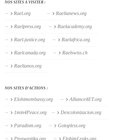
NOS SITES À VISITER :
Rael.org
Raelianews.org
Raelpress.org
Raelacademy.org
Rael-justice.org
Raelafrica.org
Raelcanada.org
Raelswiss.ch
Raelianos.org
NOS SITES D’ACTIONS :
Elohimembassy.org
Alliance4ET.org
1min4Peace.org
Descolonizacion.org
Paradism.org
Gotopless.org
Proswastika.org
ElohimLeaks.org