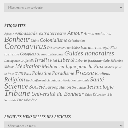
Catégories
ÉTIQUETTES
Amour
Ambassade extraterrestre
Armes nucléaires
Afrique
Bonheur
Colonialisme
Chine
Colonisation
Coronavirus
Extraterrestre(s)
Désarmement nucléaire
Fête
Guides honoraires
Gotopless
raélienne
Guerres américaines
Liberté
Israël
Liberté fondamentale
Intelligence artificielle
L'infini
Médecine
Méditation
Méditer en ligne pour la Paix
Médias
Méditer pour
Presse
Palestine
Paradisme
Raéliens
Paix
OVNI
la Paix
Religion
Santé
Révolution mondiale
Réchauffement climatique
Science
Technologie
Société
Surpopulation
Swastika
Tribune
Université du Bonheur
Vidéo
Éducation à la
Être soi-même
Sexualité
ARCHIVES MENSUELLES DES ARTICLES
Archives