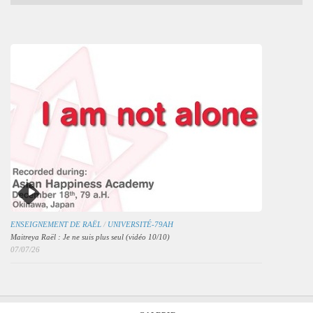
mensuelles
des
articles
ENSEIGNEMENT DE RAËL
/
UNIVERSITÉ-79AH
Maitreya Raël : Je ne suis plus seul (vidéo 10/10)
07/07/26