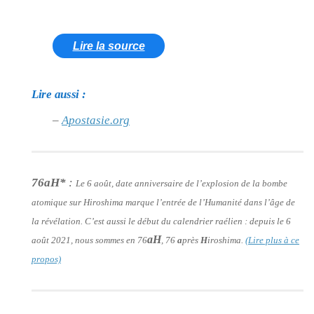
Lire la source
Lire aussi :
–
Apostasie.org
76aH*
:
Le 6 août, date anniversaire de l’explosion de la bombe
atomique sur Hiroshima marque l’entrée de l’Humanité dans l’âge de
la révélation. C’est aussi le début du calendrier raélien : depuis le 6
aH
août 2021, nous sommes en 76
, 76
a
près
H
iroshima.
(Lire plus à ce
propos)