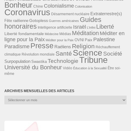
Bonheur
Colonialisme
Chine
Colonisation
Coronavirus
Extraterrestre(s)
Désarmement nucléaire
Guides
Gotopless
Fête raélienne
Guerres américaines
honoraires
Liberté
Israël
Intelligence artificielle
L'infini
Méditation
Méditer en
Liberté fondamentale
Médias
Médecine
ligne pour la Paix
Palestine
Paix
OVNI
Méditer pour la Paix
Presse
Religion
Paradisme
Raéliens
Réchauffement
Science
Santé
Société
Révolution mondiale
climatique
Tribune
Technologie
Surpopulation
Swastika
Université du Bonheur
Vidéo
Éducation à la Sexualité
Être soi-
même
ARCHIVES MENSUELLES DES ARTICLES
Archives
mensuelles
des
articles