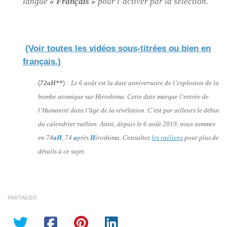
langue
« Français »
pour l’activer par la sélection.
(Voir toutes les vidéos sous-titrées ou bien en
français.)
(
72aH**
) :
Le 6 août est la date anniversaire de l’explosion de la
bombe atomique sur Hiroshima. Cette date marque l’entrée de
l’Humanité dans l’âge de la révélation. C’est par ailleurs le début
du calendrier raélien. Ainsi, depuis le 6 août 2019, nous sommes
en 74
aH
, 74
a
près
H
iroshima. Consultez
les raéliens
pour plus de
détails à ce sujet.
PARTAGER