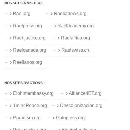
NOS SITES À VISITER :
Rael.org
Raelianews.org
Raelpress.org
Raelacademy.org
Rael-justice.org
Raelafrica.org
Raelcanada.org
Raelswiss.ch
Raelianos.org
NOS SITES D’ACTIONS :
Elohimembassy.org
Alliance4ET.org
1min4Peace.org
Descolonizacion.org
Paradism.org
Gotopless.org
Proswastika.org
ElohimLeaks.org