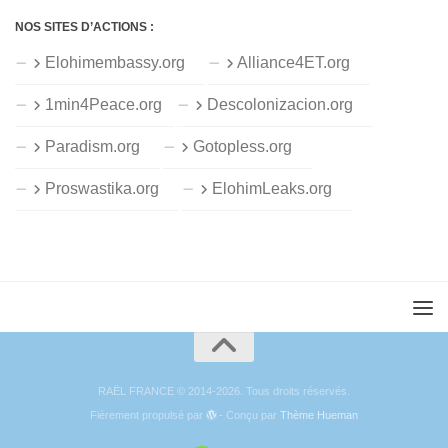
NOS SITES D’ACTIONS :
Elohimembassy.org
Alliance4ET.org
1min4Peace.org
Descolonizacion.org
Paradism.org
Gotopless.org
Proswastika.org
ElohimLeaks.org
RAËL FRANCE © 2014-2026. Tous droits réservés.
Fièrement propulsé par
- Conçu par
Thème Hueman