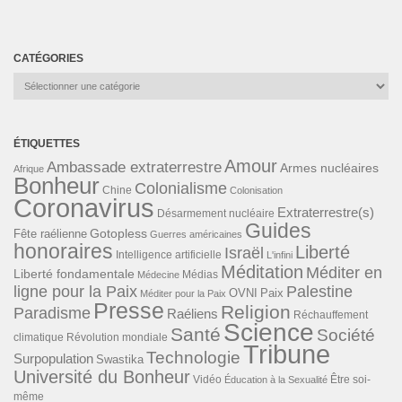
CATÉGORIES
Catégories
ÉTIQUETTES
Amour
Ambassade extraterrestre
Armes nucléaires
Afrique
Bonheur
Colonialisme
Chine
Colonisation
Coronavirus
Extraterrestre(s)
Désarmement nucléaire
Guides
Gotopless
Fête raélienne
Guerres américaines
honoraires
Liberté
Israël
Intelligence artificielle
L'infini
Méditation
Méditer en
Liberté fondamentale
Médias
Médecine
ligne pour la Paix
Palestine
Paix
OVNI
Méditer pour la Paix
Presse
Religion
Paradisme
Raéliens
Réchauffement
Science
Santé
Société
Révolution mondiale
climatique
Tribune
Technologie
Surpopulation
Swastika
Université du Bonheur
Vidéo
Éducation à la Sexualité
Être soi-
même