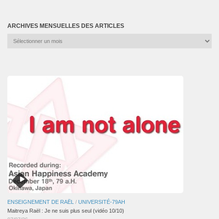
ARCHIVES MENSUELLES DES ARTICLES
Archives
mensuelles
des
articles
ENSEIGNEMENT DE RAËL
/
UNIVERSITÉ-79AH
Maitreya Raël : Je ne suis plus seul (vidéo 10/10)