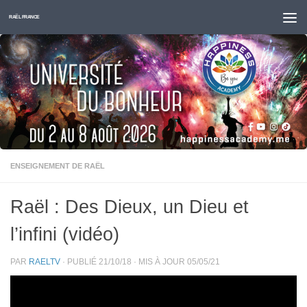
Skip to content
RAËL FRANCE
ENSEIGNEMENT DE RAËL
Raël : Des Dieux, un Dieu et
l’infini (vidéo)
PAR
RAELTV
· PUBLIÉ
21/10/18
· MIS À JOUR
05/05/21