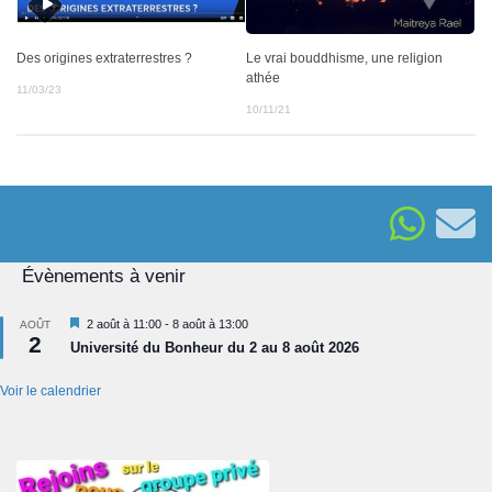
Le vrai bouddhisme, une religion
Des origines extraterrestres ?
athée
11/03/23
10/11/21
Évènements à venir
Mis
2 août à 11:00
-
8 août à 13:00
AOÛT
2
en
Université du Bonheur du 2 au 8 août 2026
avant
Voir le calendrier