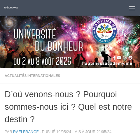
Skip to content
RAËL FRANCE
ACTUALITÉS INTERNATIONALES
D’où venons-nous ? Pourquoi
sommes-nous ici ? Quel est notre
destin ?
PAR
RAELFRANCE
· PUBLIÉ
19/05/24
· MIS À JOUR
21/05/24