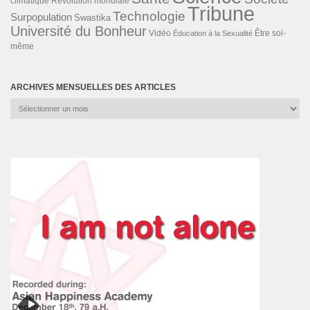
Révolution mondiale
climatique
Tribune
Technologie
Surpopulation
Swastika
Université du Bonheur
Vidéo
Éducation à la Sexualité
Être soi-
même
ARCHIVES MENSUELLES DES ARTICLES
Archives
mensuelles
des
articles