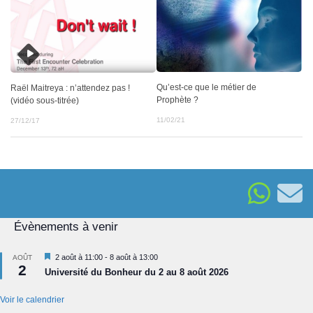
Qu’est-ce que le métier de
Raël Maitreya : n’attendez pas !
Prophète ?
(vidéo sous-titrée)
11/02/21
27/12/17
Évènements à venir
Mis
2 août à 11:00
-
8 août à 13:00
AOÛT
2
en
Université du Bonheur du 2 au 8 août 2026
avant
Voir le calendrier