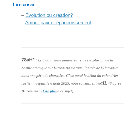
Lire aussi :
–
Évolution ou création?
–
Amour paix et épanouissement
78aH*
:
Le 6 août, date anniversaire de l’explosion de la
bombe atomique sur Hiroshima marque l’entrée de l’Humanité
dans une période charnière. C’est aussi le début du calendrier
aH
raélien : depuis le 6 août 2023, nous sommes en 78
, 78
a
près
H
iroshima. (
Lire plus
à ce sujet)