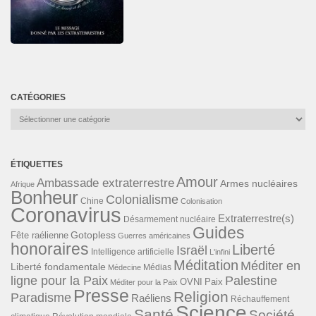
CATÉGORIES
Catégories
ÉTIQUETTES
Amour
Ambassade extraterrestre
Armes nucléaires
Afrique
Bonheur
Colonialisme
Chine
Colonisation
Coronavirus
Extraterrestre(s)
Désarmement nucléaire
Guides
Gotopless
Fête raélienne
Guerres américaines
honoraires
Liberté
Israël
Intelligence artificielle
L'infini
Méditation
Méditer en
Liberté fondamentale
Médias
Médecine
ligne pour la Paix
Palestine
Paix
OVNI
Méditer pour la Paix
Presse
Religion
Paradisme
Raéliens
Réchauffement
Science
Santé
Société