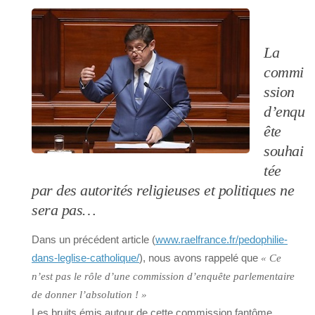
La
commi
ssion
d’enqu
ête
souhai
tée
par des autorités religieuses et politiques ne
sera pas…
Dans un précédent article (
www.raelfrance.fr/pedophilie-
dans-leglise-catholique/
), nous avons rappelé que
« Ce
n’est pas le rôle d’une commission d’enquête parlementaire
de donner l’absolution ! »
Les bruits émis autour de cette commission fantôme