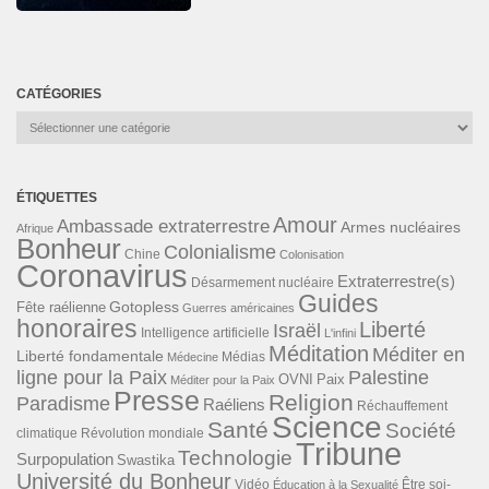
CATÉGORIES
Catégories
ÉTIQUETTES
Amour
Ambassade extraterrestre
Armes nucléaires
Afrique
Bonheur
Colonialisme
Chine
Colonisation
Coronavirus
Extraterrestre(s)
Désarmement nucléaire
Guides
Gotopless
Fête raélienne
Guerres américaines
honoraires
Liberté
Israël
Intelligence artificielle
L'infini
Méditation
Méditer en
Liberté fondamentale
Médias
Médecine
ligne pour la Paix
Palestine
Paix
OVNI
Méditer pour la Paix
Presse
Religion
Paradisme
Raéliens
Réchauffement
Science
Santé
Société
Révolution mondiale
climatique
Tribune
Technologie
Surpopulation
Swastika
Université du Bonheur
Vidéo
Éducation à la Sexualité
Être soi-