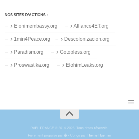
NOS SITES D’ACTIONS :
Elohimembassy.org
Alliance4ET.org
1min4Peace.org
Descolonizacion.org
Paradism.org
Gotopless.org
Proswastika.org
ElohimLeaks.org
RAËL FRANCE © 2014-2026. Tous droits réservés.
Fièrement propulsé par
- Conçu par
Thème Hueman