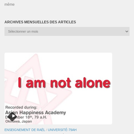
même
ARCHIVES MENSUELLES DES ARTICLES
Archives
mensuelles
des
articles
ENSEIGNEMENT DE RAËL
/
UNIVERSITÉ-79AH