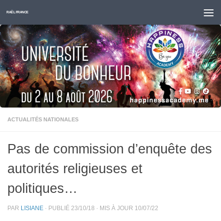
Skip to content
RAËL FRANCE
ACTUALITÉS NATIONALES
Pas de commission d’enquête des
autorités religieuses et
politiques…
PAR
LISIANE
· PUBLIÉ
23/10/18
· MIS À JOUR
10/07/22