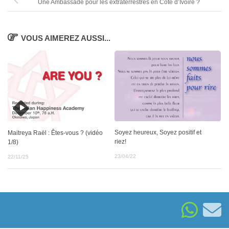
Une Ambassade pour les extraterrestres en Côte d’Ivoire ?
VOUS AIMEREZ AUSSI...
Soyez heureux, Soyez positif et
Maitreya Raël : Êtes-vous ? (vidéo
riez!
1/8)
23/04/22
22/11/25