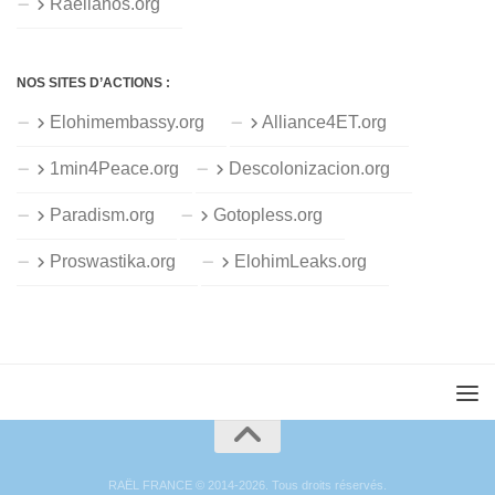
Raelianos.org
NOS SITES D’ACTIONS :
Elohimembassy.org
Alliance4ET.org
1min4Peace.org
Descolonizacion.org
Paradism.org
Gotopless.org
Proswastika.org
ElohimLeaks.org
RAËL FRANCE © 2014-2026. Tous droits réservés.