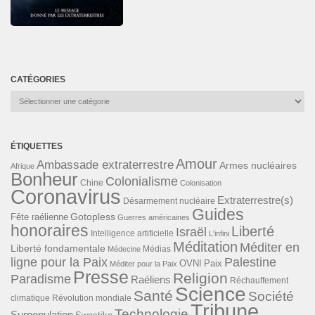
CATÉGORIES
Catégories
ÉTIQUETTES
Amour
Ambassade extraterrestre
Armes nucléaires
Afrique
Bonheur
Colonialisme
Chine
Colonisation
Coronavirus
Extraterrestre(s)
Désarmement nucléaire
Guides
Gotopless
Fête raélienne
Guerres américaines
honoraires
Liberté
Israël
Intelligence artificielle
L'infini
Méditation
Méditer en
Liberté fondamentale
Médias
Médecine
ligne pour la Paix
Palestine
Paix
OVNI
Méditer pour la Paix
Presse
Religion
Paradisme
Raéliens
Réchauffement
Science
Santé
Société
Révolution mondiale
climatique
Tribune
Technologie
Surpopulation