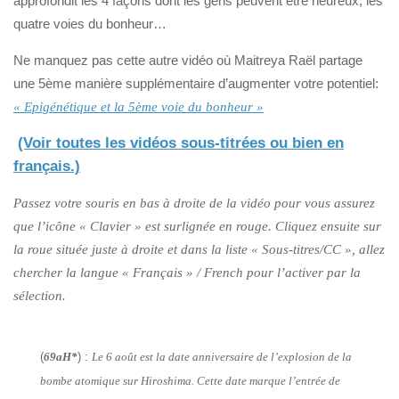
approfondit les 4 façons dont les gens peuvent être heureux, les
quatre voies du bonheur…
Ne manquez pas cette autre vidéo où Maitreya Raël partage
une 5ème manière supplémentaire d’augmenter votre potentiel:
« Epigénétique et la 5ème voie du bonheur »
(Voir toutes les vidéos sous-titrées ou bien en
français.)
Passez votre souris en bas à droite de la vidéo pour vous assurez
que l’icône « Clavier » est surlignée en rouge. Cliquez ensuite sur
la roue située juste à droite et dans la liste « Sous-titres/CC », allez
chercher la langue « Français » / French pour l’activer par la
sélection.
(
69aH*
) :
Le 6 août est la date anniversaire de l’explosion de la
bombe atomique sur Hiroshima. Cette date marque l’entrée de