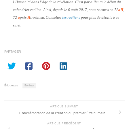
l’Humanité dans l’âge de la révélation. C’est par ailleurs le début du
calendrier raélien. Ainsi, depuis le 6 août 2017, nous sommes en 72
aH
,
72
a
près
H
iroshima. Consultez
les raéliens
pour plus de détails à ce
sujet.
PARTAGER
Étiquettes :
Bonheur
ARTICLE SUIVANT
Commémoration de la création du premier Être humain
ARTICLE PRÉCÉDENT