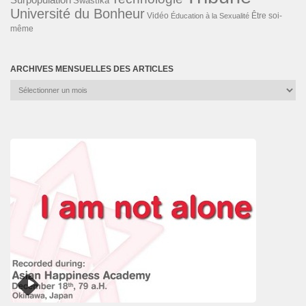
Swastika
Université du Bonheur
Vidéo
Éducation à la Sexualité
Être soi-
même
ARCHIVES MENSUELLES DES ARTICLES
Archives
mensuelles
des
articles