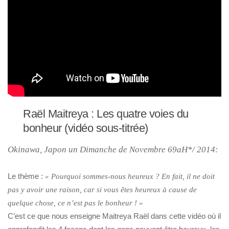
Raël Maitreya : Les quatre voies du
bonheur (vidéo sous-titrée)
Okinawa, Japon un Dimanche de Novembre 69aH*/ 2014:
Le thème :
« Pourquoi sommes-nous heureux ? En fait, il ne doit
pas y avoir une raison, car si vous êtes heureux à cause de
quelque chose, ce n’est pas le bonheur ! »
C’est ce que nous enseigne Maitreya Raël dans cette vidéo où il