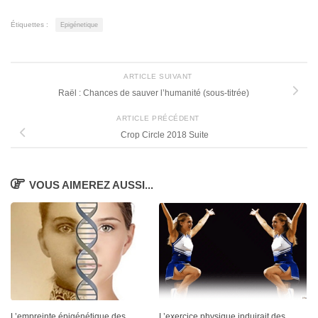
Étiquettes :
Epigénetique
ARTICLE SUIVANT
Raël : Chances de sauver l’humanité (sous-titrée)
ARTICLE PRÉCÉDENT
Crop Circle 2018 Suite
VOUS AIMEREZ AUSSI...
L’empreinte épigénétique des
L’exercice physique induirait des