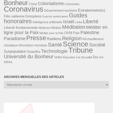
Bonheur
Colonialisme
Chine
Colonisation
Coronavirus
Extraterrestre(s)
Désarmement nucléaire
Guides
Gotopless
Fête raélienne
Guerres américaines
honoraires
Liberté
Israël
Intelligence artificielle
L'infini
Méditation
Méditer en
Liberté fondamentale
Médias
Médecine
ligne pour la Paix
Palestine
Paix
OVNI
Méditer pour la Paix
Presse
Religion
Paradisme
Raéliens
Réchauffement
Science
Santé
Société
Révolution mondiale
climatique
Tribune
Technologie
Surpopulation
Swastika
Université du Bonheur
Vidéo
Éducation à la Sexualité
Être soi-
même
ARCHIVES MENSUELLES DES ARTICLES
Archives
mensuelles
des
articles