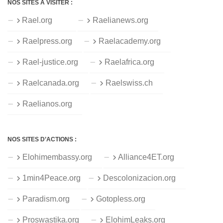
NOS SITES À VISITER :
Rael.org
Raelianews.org
Raelpress.org
Raelacademy.org
Rael-justice.org
Raelafrica.org
Raelcanada.org
Raelswiss.ch
Raelianos.org
NOS SITES D’ACTIONS :
Elohimembassy.org
Alliance4ET.org
1min4Peace.org
Descolonizacion.org
Paradism.org
Gotopless.org
Proswastika.org
ElohimLeaks.org