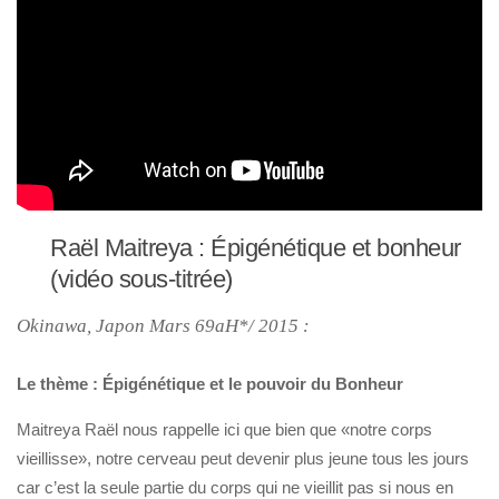
Raël Maitreya : Épigénétique et bonheur
(vidéo sous-titrée)
Okinawa, Japon Mars 69aH*/ 2015 :
Le thème : Épigénétique et le pouvoir du Bonheur
Maitreya Raël nous rappelle ici que bien que «notre corps
vieillisse», notre cerveau peut devenir plus jeune tous les jours
car c’est la seule partie du corps qui ne vieillit pas si nous en