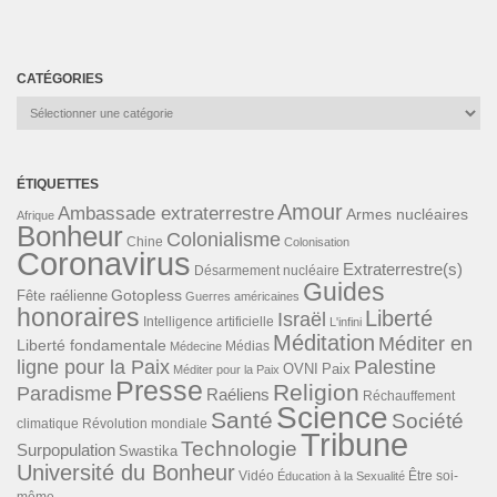
CATÉGORIES
Catégories
ÉTIQUETTES
Amour
Ambassade extraterrestre
Armes nucléaires
Afrique
Bonheur
Colonialisme
Chine
Colonisation
Coronavirus
Extraterrestre(s)
Désarmement nucléaire
Guides
Gotopless
Fête raélienne
Guerres américaines
honoraires
Liberté
Israël
Intelligence artificielle
L'infini
Méditation
Méditer en
Liberté fondamentale
Médias
Médecine
ligne pour la Paix
Palestine
Paix
OVNI
Méditer pour la Paix
Presse
Religion
Paradisme
Raéliens
Réchauffement
Science
Santé
Société
Révolution mondiale
climatique
Tribune
Technologie
Surpopulation
Swastika
Université du Bonheur
Vidéo
Éducation à la Sexualité
Être soi-
même