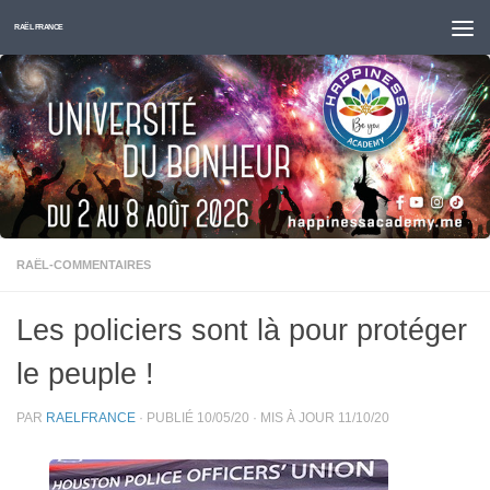
Skip to content
RAËL FRANCE
RAËL-COMMENTAIRES
Les policiers sont là pour protéger
le peuple !
PAR
RAELFRANCE
· PUBLIÉ
10/05/20
· MIS À JOUR
11/10/20