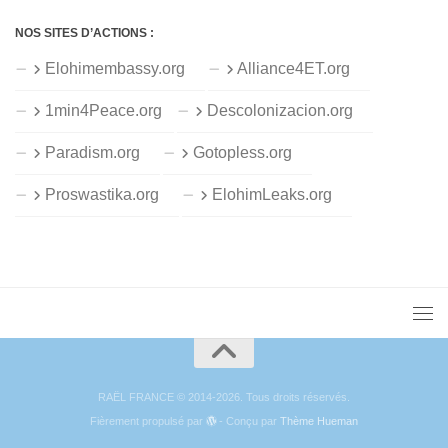
NOS SITES D’ACTIONS :
Elohimembassy.org
Alliance4ET.org
1min4Peace.org
Descolonizacion.org
Paradism.org
Gotopless.org
Proswastika.org
ElohimLeaks.org
RAËL FRANCE © 2014-2026. Tous droits réservés.
Fièrement propulsé par
- Conçu par
Thème Hueman