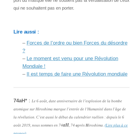
port du masque elle ne soutient pas la verbalisation de ceux
qui ne souhaitent pas en porter.
Lire aussi :
–
Forces de l’ordre ou bien Forces du désordre
?
–
Le moment est venu pour une Révolution
Mondiale !
–
Il est temps de faire une Révolution mondiale
74aH*
:
Le 6 août, date anniversaire de l’explosion de la bombe
atomique sur Hiroshima marque l’entrée de l’Humanité dans l’âge de
la révélation. C’est aussi le début du calendrier raélien : depuis le 6
aH
août 2019, nous sommes en 74
, 74
a
près
H
iroshima.
(Lire plus à ce
propos)