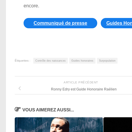
encore.
Communiqué de presse
Guides Hon
Étiquettes :
Contrôle des naissances
Guides honoraires
Surpopulation
ARTICLE PRÉCÉDENT
Ronny Edry est Guide Honoraire Raélien
VOUS AIMEREZ AUSSI...