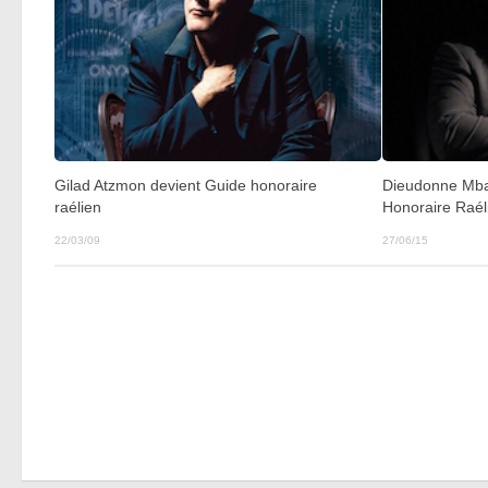
Gilad Atzmon devient Guide honoraire
Dieudonne Mba
raélien
Honoraire Raél
22/03/09
27/06/15