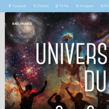
Facebook
(Twitter)
TikTok
Instagram
RS
Skip to content
RAËL FRANCE