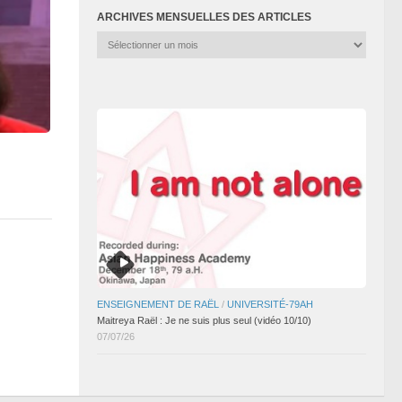
ARCHIVES MENSUELLES DES ARTICLES
Archives
mensuelles
des
articles
ENSEIGNEMENT DE RAËL
/
UNIVERSITÉ-79AH
Maitreya Raël : Je ne suis plus seul (vidéo 10/10)
07/07/26