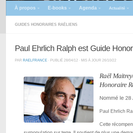
À propos
E-books
Agenda
Actualité
GUIDES HONORAIRES RAÉLIENS
Paul Ehrlich Ralph est Guide Honor
PAR
RAELFRANCE
· PUBLIÉ
28/04/12
· MIS À JOUR
26/10/22
Raël Maitrey
Honoraire Ra
Nommé le 28 A
Paul Ehrlich Ra
Cette récompens
surpopulation sur terre. Il soutient de plus une dem