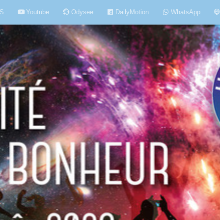
S
Youtube
Odysee
DailyMotion
WhatsApp