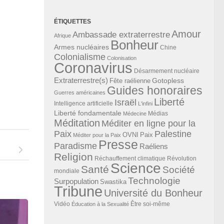
ÉTIQUETTES
Amour
Ambassade extraterrestre
Afrique
Bonheur
Armes nucléaires
Chine
Colonialisme
Colonisation
Coronavirus
Désarmement nucléaire
Extraterrestre(s)
Gotopless
Fête raélienne
Guides honoraires
Guerres américaines
Liberté
Israël
Intelligence artificielle
L'infini
Liberté fondamentale
Médias
Médecine
Méditation
Méditer en ligne pour la
Paix
Palestine
Paix
OVNI
Méditer pour la Paix
Presse
Paradisme
Raéliens
Religion
Révolution
Réchauffement climatique
Science
Santé
Société
mondiale
Technologie
Surpopulation
Swastika
Tribune
Université du Bonheur
Vidéo
Éducation à la Sexualité
Être soi-même