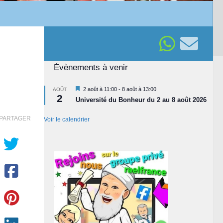
Évènements à venir
Mis
2 août à 11:00
-
8 août à 13:00
AOÛT
2
en
Université du Bonheur du 2 au 8 août 2026
avant
PARTAGER
Voir le calendrier