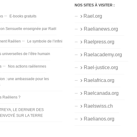
NOS SITES À VISITER :
Rael.org
ks
E-books gratuits
Raelianews.org
ion Sensuelle enseignée par Raël
ent Raélien
Le symbole de l’infini
Raelpress.org
s universelles de l’être humain
Raelacademy.org
s
Nos actions raéliennes
Rael-justice.org
ion : une ambassade pour les
Raelafrica.org
s
Raelcanada.org
es Raéliens ?
Raelswiss.ch
TREYA, LE DERNIER DES
ENVOYÉ SUR LA TERRE
Raelianos.org