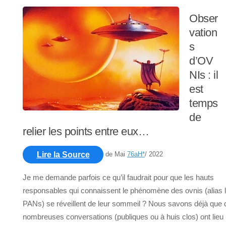
Obser
vation
s
d’OV
NIs : il
est
temps
de
relier les points entre eux…
de Mai
76aH
*
/ 2022
Lire la Source
Je me demande parfois ce qu’il faudrait pour que les hauts
responsables qui connaissent le phénomène des ovnis (alias 
PANs) se réveillent de leur sommeil ? Nous savons déjà que 
nombreuses conversations (publiques ou à huis clos) ont lieu