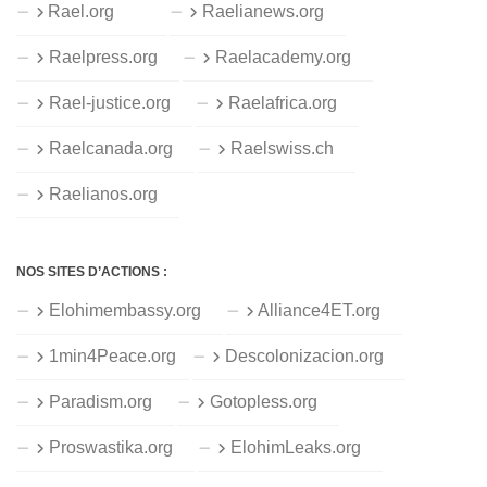
Rael.org
Raelianews.org
Raelpress.org
Raelacademy.org
Rael-justice.org
Raelafrica.org
Raelcanada.org
Raelswiss.ch
Raelianos.org
NOS SITES D’ACTIONS :
Elohimembassy.org
Alliance4ET.org
1min4Peace.org
Descolonizacion.org
Paradism.org
Gotopless.org
Proswastika.org
ElohimLeaks.org