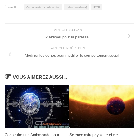
Étiquettes :
Ambassade extraterrestre
Extraterrestre(s)
OVNI
ARTICLE SUIVANT
Plaidoyer pour la paresse
ARTICLE PRÉCÉDENT
Modifier les gènes pour modifier le comportement social
VOUS AIMEREZ AUSSI...
Construire une Ambassade pour
Science astrophysique et vie