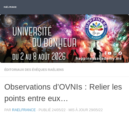
Skip to content
RAËL FRANCE
ÉDITORIAUX DES ÉVÊQUES RAÉLIENS
Observations d’OVNIs : Relier les
points entre eux…
PAR
RAELFRANCE
· PUBLIÉ
24/05/22
· MIS À JOUR
29/05/22