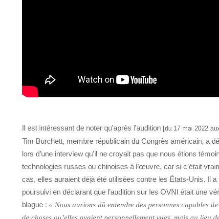
Il est intéressant de noter qu’après l’audition
[du 17 mai 2022 au
Tim Burchett, membre républicain du Congrès américain, a dé
lors d’une interview qu’il ne croyait pas que nous étions témoi
technologies russes ou chinoises à l’œuvre, car si c’était vrai
cas, elles auraient déjà été utilisées contre les États-Unis. Il a
poursuivi en déclarant que l’audition sur les OVNI était une vér
blague :
« Nous aurions dû entendre des personnes capables de
de choses qu’elles avaient personnellement vues, mais au lieu de