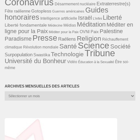
Coronavirus
Extraterrestre(s)
Désarmement nucléaire
Guides
Gotopless
Fête raélienne
Guerres américaines
honoraires
Liberté
Israël
Intelligence artificielle
L'infini
Méditation
Méditer en
Liberté fondamentale
Médias
Médecine
ligne pour la Paix
Palestine
Paix
OVNI
Méditer pour la Paix
Presse
Religion
Paradisme
Raéliens
Réchauffement
Science
Santé
Société
Révolution mondiale
climatique
Tribune
Technologie
Surpopulation
Swastika
Université du Bonheur
Vidéo
Éducation à la Sexualité
Être soi-
même
ARCHIVES MENSUELLES DES ARTICLES
Archives
mensuelles
des
articles