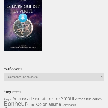
CATÉGORIES
Catégories
ÉTIQUETTES
Amour
Ambassade extraterrestre
Armes nucléaires
Afrique
Bonheur
Colonialisme
Chine
Colonisation