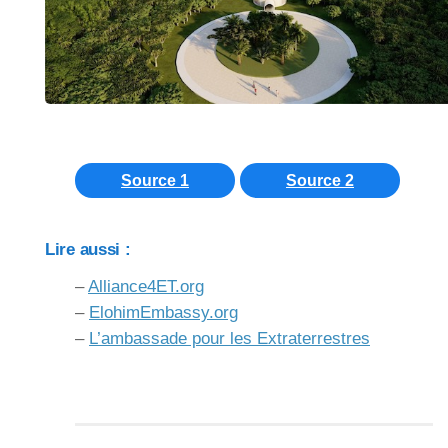
Source 1
Source 2
Lire aussi :
–
Alliance4ET.org
–
ElohimEmbassy.org
–
L’ambassade pour les Extraterrestres