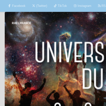
Facebook
(Twitter)
TikTok
Instagram
RS
Skip to content
RAËL FRANCE