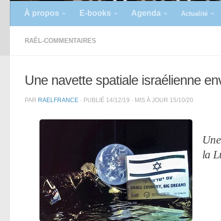
À propos
E-books
Agenda
Actualité
RAËL-COMMENTAIRES
Une navette spatiale israélienne e
PAR
RAELFRANCE
· PUBLIÉ
14/12/19
· MIS À JOUR
15/10/20
Une 
la L