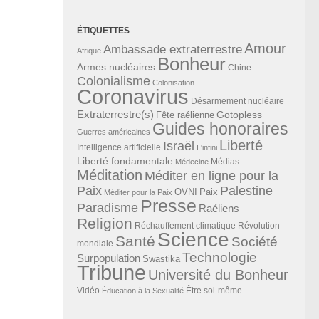
ÉTIQUETTES
Amour
Ambassade extraterrestre
Afrique
Bonheur
Armes nucléaires
Chine
Colonialisme
Colonisation
Coronavirus
Désarmement nucléaire
Extraterrestre(s)
Gotopless
Fête raélienne
Guides honoraires
Guerres américaines
Liberté
Israël
Intelligence artificielle
L'infini
Liberté fondamentale
Médias
Médecine
Méditation
Méditer en ligne pour la
Paix
Palestine
Paix
OVNI
Méditer pour la Paix
Presse
Paradisme
Raéliens
Religion
Révolution
Réchauffement climatique
Science
Santé
Société
mondiale
Technologie
Surpopulation
Swastika
Tribune
Université du Bonheur
Vidéo
Éducation à la Sexualité
Être soi-même