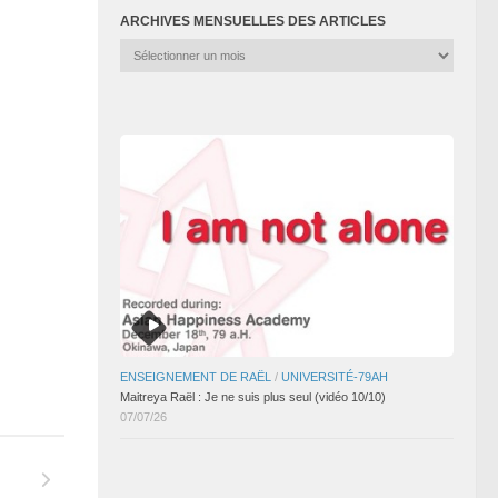
ARCHIVES MENSUELLES DES ARTICLES
Archives
mensuelles
des
articles
ENSEIGNEMENT DE RAËL
/
UNIVERSITÉ-79AH
Maitreya Raël : Je ne suis plus seul (vidéo 10/10)
07/07/26