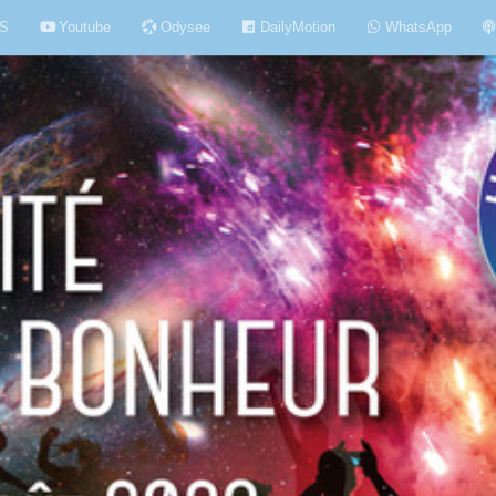
S
Youtube
Odysee
DailyMotion
WhatsApp