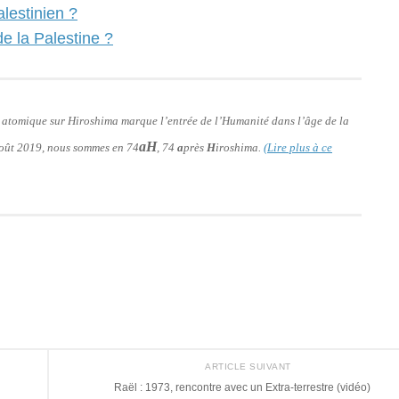
alestinien ?
e la Palestine ?
e atomique sur Hiroshima marque l’entrée de l’Humanité dans l’âge de la
aH
 août 2019, nous sommes en 74
, 74
a
près
H
iroshima.
(Lire plus à ce
ARTICLE SUIVANT
Raël : 1973, rencontre avec un Extra-terrestre (vidéo)