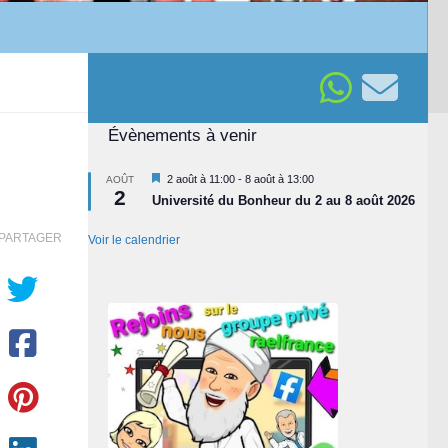
Évènements à venir
Mis
2 août à 11:00
-
8 août à 13:00
AOÛT
2
en
Université du Bonheur du 2 au 8 août 2026
avant
PARTAGER
Voir le calendrier