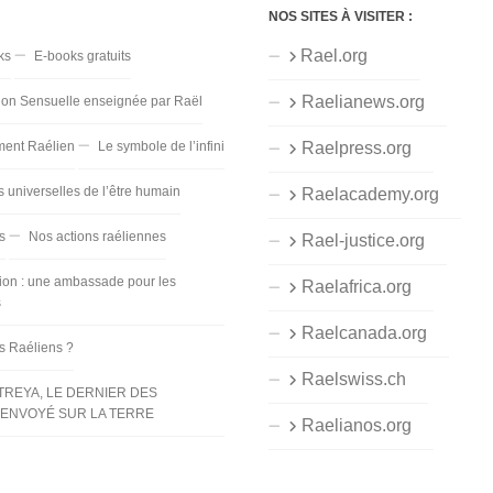
NOS SITES À VISITER :
Rael.org
ks
E-books gratuits
Raelianews.org
ion Sensuelle enseignée par Raël
ent Raélien
Le symbole de l’infini
Raelpress.org
s universelles de l’être humain
Raelacademy.org
s
Nos actions raéliennes
Rael-justice.org
ion : une ambassade pour les
Raelafrica.org
s
Raelcanada.org
es Raéliens ?
Raelswiss.ch
TREYA, LE DERNIER DES
ENVOYÉ SUR LA TERRE
Raelianos.org