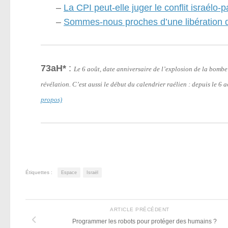
–
La CPI peut-elle juger le conflit israélo-p
–
Sommes-nous proches d’une libération d
73aH*
:
Le 6 août, date anniversaire de l’explosion de la bomb
révélation. C’est aussi le début du calendrier raélien : depuis le 6
propos)
Étiquettes :
Espace
Israël
ARTICLE PRÉCÉDENT
Programmer les robots pour protéger des humains ?