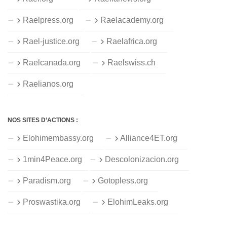
Raelpress.org
Raelacademy.org
Rael-justice.org
Raelafrica.org
Raelcanada.org
Raelswiss.ch
Raelianos.org
NOS SITES D’ACTIONS :
Elohimembassy.org
Alliance4ET.org
1min4Peace.org
Descolonizacion.org
Paradism.org
Gotopless.org
Proswastika.org
ElohimLeaks.org