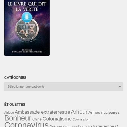
CATÉGORIES
Catégories
ÉTIQUETTES
Amour
Ambassade extraterrestre
Armes nucléaires
Afrique
Bonheur
Colonialisme
Chine
Colonisation
Coronavirus
Extraterrestre(s)
Désarmement nucléaire