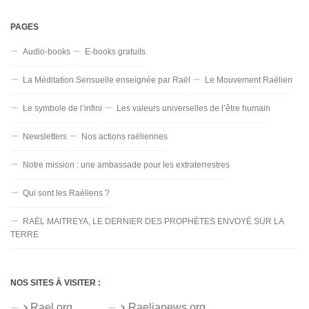
PAGES
Audio-books
E-books gratuits
La Méditation Sensuelle enseignée par Raël
Le Mouvement Raélien
Le symbole de l’infini
Les valeurs universelles de l’être humain
Newsletters
Nos actions raéliennes
Notre mission : une ambassade pour les extraterrestres
Qui sont les Raéliens ?
RAËL MAITREYA, LE DERNIER DES PROPHÈTES ENVOYÉ SUR LA
TERRE
NOS SITES À VISITER :
Rael.org
Raelianews.org