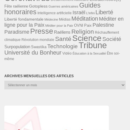
Guides
Gotopless
Fête raélienne
Guerres américaines
honoraires
Liberté
Israël
Intelligence artificielle
L'infini
Méditation
Méditer en
Liberté fondamentale
Médias
Médecine
ligne pour la Paix
Palestine
Paix
OVNI
Méditer pour la Paix
Presse
Religion
Paradisme
Raéliens
Réchauffement
Science
Santé
Société
Révolution mondiale
climatique
Tribune
Technologie
Surpopulation
Swastika
Université du Bonheur
Vidéo
Éducation à la Sexualité
Être soi-
même
ARCHIVES MENSUELLES DES ARTICLES
Archives
mensuelles
des
articles