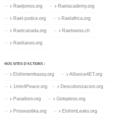
Raelpress.org
Raelacademy.org
Rael-justice.org
Raelafrica.org
Raelcanada.org
Raelswiss.ch
Raelianos.org
NOS SITES D’ACTIONS :
Elohimembassy.org
Alliance4ET.org
1min4Peace.org
Descolonizacion.org
Paradism.org
Gotopless.org
Proswastika.org
ElohimLeaks.org