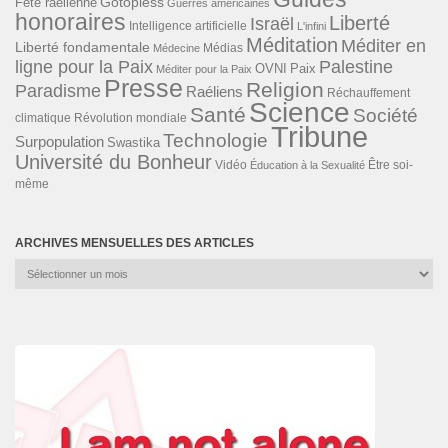
Gotopless
Fête raélienne
Guerres américaines
honoraires
Liberté
Israël
Intelligence artificielle
L'infini
Méditation
Méditer en
Liberté fondamentale
Médias
Médecine
ligne pour la Paix
Palestine
Paix
OVNI
Méditer pour la Paix
Presse
Religion
Paradisme
Raéliens
Réchauffement
Science
Santé
Société
Révolution mondiale
climatique
Tribune
Technologie
Surpopulation
Swastika
Université du Bonheur
Vidéo
Éducation à la Sexualité
Être soi-
même
ARCHIVES MENSUELLES DES ARTICLES
Archives
mensuelles
des
articles