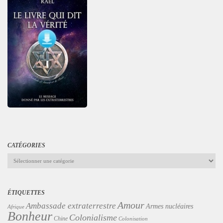
CATÉGORIES
Catégories
ÉTIQUETTES
Amour
Ambassade extraterrestre
Armes nucléaires
Afrique
Bonheur
Colonialisme
Chine
Colonisation