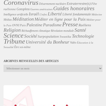
Coronavirus
Extraterrestre(s)
Désarmement nucléaire
Fête
Guides honoraires
Gotopless
raélienne
Guerres américaines
Liberté
Israël
Liberté fondamentale
Intelligence artificielle
L'infini
Médecine
Méditation
Méditer en ligne pour la Paix
Médias
Méditer pour
Presse
Palestine
Paradisme
Raéliens
Paix
OVNI
la Paix
Religion
Santé
Révolution mondiale
Réchauffement climatique
Science
Technologie
Société
Surpopulation
Swastika
Tribune
Université du Bonheur
Vidéo
Éducation à la
Être soi-même
Sexualité
ARCHIVES MENSUELLES DES ARTICLES
Archives
mensuelles
des
articles