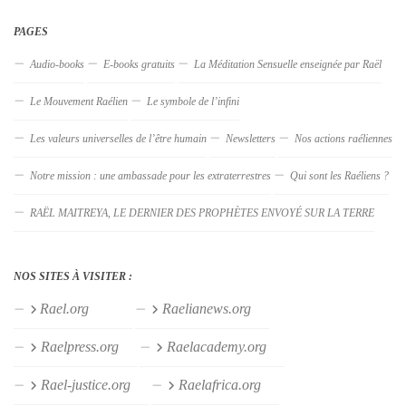
PAGES
Audio-books
E-books gratuits
La Méditation Sensuelle enseignée par Raël
Le Mouvement Raélien
Le symbole de l’infini
Les valeurs universelles de l’être humain
Newsletters
Nos actions raéliennes
Notre mission : une ambassade pour les extraterrestres
Qui sont les Raéliens ?
RAËL MAITREYA, LE DERNIER DES PROPHÈTES ENVOYÉ SUR LA TERRE
NOS SITES À VISITER :
Rael.org
Raelianews.org
Raelpress.org
Raelacademy.org
Rael-justice.org
Raelafrica.org