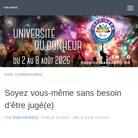
Skip to content
RAËL FRANCE
RAËL-COMMENTAIRES
Soyez vous-même sans besoin
d’être jugé(e)
PAR
RAELFRANCE
· PUBLIÉ
11/04/21
· MIS À JOUR
11/04/21