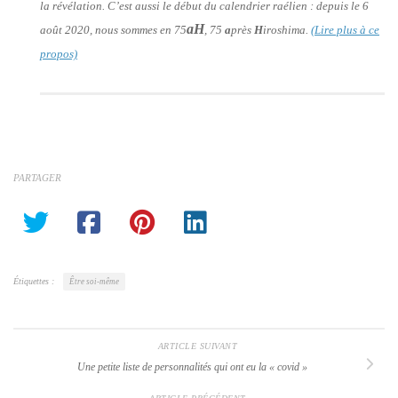
la révélation. C’est aussi le début du calendrier raélien : depuis le 6
aH
août 2020, nous sommes en 75
, 75
a
près
H
iroshima.
(Lire plus à ce
propos)
PARTAGER
Étiquettes :
Être soi-même
ARTICLE SUIVANT
Une petite liste de personnalités qui ont eu la « covid »