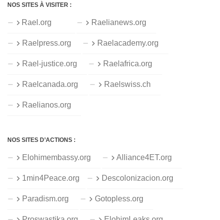
NOS SITES À VISITER :
Rael.org
Raelianews.org
Raelpress.org
Raelacademy.org
Rael-justice.org
Raelafrica.org
Raelcanada.org
Raelswiss.ch
Raelianos.org
NOS SITES D’ACTIONS :
Elohimembassy.org
Alliance4ET.org
1min4Peace.org
Descolonizacion.org
Paradism.org
Gotopless.org
Proswastika.org
ElohimLeaks.org