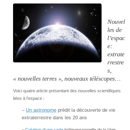
Nouvel
les de
l’espac
e:
extrate
rrestre
s,
« nouvelles terres »
, nouveaux téléscopes…
Voici quatre article présentant des nouvelles scientifiques
liées à l’espace :
–
Un astronome
prédit la découverte de vie
extraterrestre dans les 20 ans
–
Création d’une carte
tridimensionnelle de la Voie