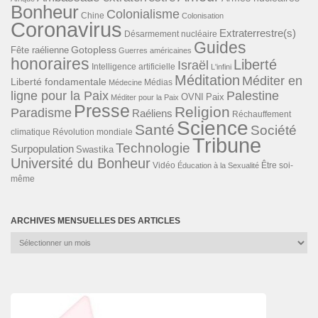
Bonheur
Colonialisme
Chine
Colonisation
Coronavirus
Extraterrestre(s)
Désarmement nucléaire
Guides
Gotopless
Fête raélienne
Guerres américaines
honoraires
Liberté
Israël
Intelligence artificielle
L'infini
Méditation
Méditer en
Liberté fondamentale
Médias
Médecine
ligne pour la Paix
Palestine
Paix
OVNI
Méditer pour la Paix
Presse
Religion
Paradisme
Raéliens
Réchauffement
Science
Santé
Société
Révolution mondiale
climatique
Tribune
Technologie
Surpopulation
Swastika
Université du Bonheur
Vidéo
Éducation à la Sexualité
Être soi-
même
ARCHIVES MENSUELLES DES ARTICLES
Archives
mensuelles
des
articles