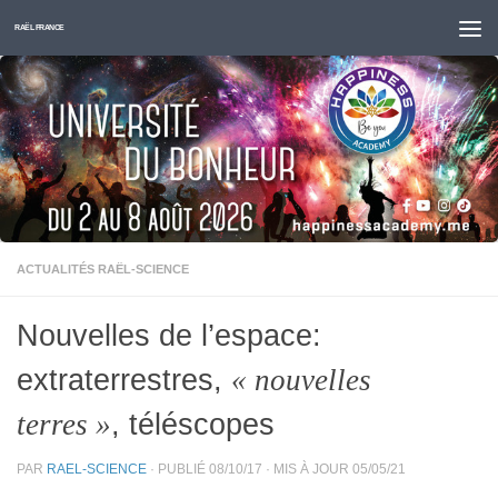
Skip to content
RAËL FRANCE
ACTUALITÉS RAËL-SCIENCE
Nouvelles de l’espace:
extraterrestres,
« nouvelles
, téléscopes
terres »
PAR
RAEL-SCIENCE
· PUBLIÉ
08/10/17
· MIS À JOUR
05/05/21