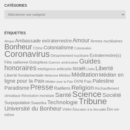
CATÉGORIES
Catégories
ÉTIQUETTES
Amour
Ambassade extraterrestre
Armes nucléaires
Afrique
Bonheur
Colonialisme
Chine
Colonisation
Coronavirus
Extraterrestre(s)
Désarmement nucléaire
Guides
Gotopless
Fête raélienne
Guerres américaines
honoraires
Liberté
Israël
Intelligence artificielle
L'infini
Méditation
Méditer en
Liberté fondamentale
Médias
Médecine
ligne pour la Paix
Palestine
Paix
OVNI
Méditer pour la Paix
Presse
Religion
Paradisme
Raéliens
Réchauffement
Science
Santé
Société
Révolution mondiale
climatique
Tribune
Technologie
Surpopulation
Swastika
Université du Bonheur
Vidéo
Éducation à la Sexualité
Être soi-
même