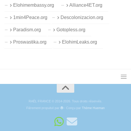
Elohimembassy.org
Alliance4ET.org
1min4Peace.org
Descolonizacion.org
Paradism.org
Gotopless.org
Proswastika.org
ElohimLeaks.org
RAËL FRANCE © 2014-2026. Tous droits réservés.
Fièrement propulsé par
- Conçu par
Thème Hueman