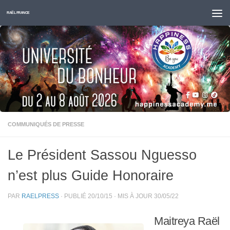
Skip to content
RAËL FRANCE
COMMUNIQUÉS DE PRESSE
Le Président Sassou Nguesso
n’est plus Guide Honoraire
PAR
RAELPRESS
· PUBLIÉ
20/10/15
· MIS À JOUR
30/05/22
Maitreya Raël