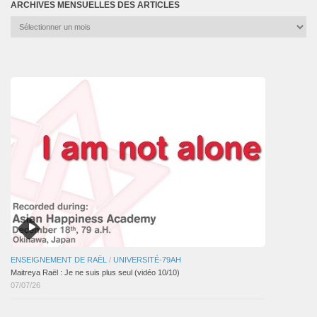
ARCHIVES MENSUELLES DES ARTICLES
Archives
mensuelles
des
articles
ENSEIGNEMENT DE RAËL
/
UNIVERSITÉ-79AH
Maitreya Raël : Je ne suis plus seul (vidéo 10/10)
07/07/26