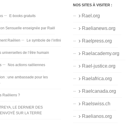
NOS SITES À VISITER :
Rael.org
ks
E-books gratuits
Raelianews.org
ion Sensuelle enseignée par Raël
ent Raélien
Le symbole de l’infini
Raelpress.org
s universelles de l’être humain
Raelacademy.org
s
Nos actions raéliennes
Rael-justice.org
ion : une ambassade pour les
Raelafrica.org
s
Raelcanada.org
es Raéliens ?
Raelswiss.ch
TREYA, LE DERNIER DES
ENVOYÉ SUR LA TERRE
Raelianos.org