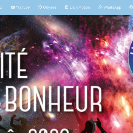
S
Youtube
Odysee
DailyMotion
WhatsApp