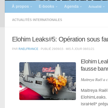
À propos
E-books
Agenda
Actualité
ACTUALITÉS INTERNATIONALES
Elohim Leaks#5: Opération sous fau
PAR
RAELFRANCE
· PUBLIÉ
29/09/15
· MIS À JOUR
08/01/21
Elohim Leak
fausse bann
Maitreya Raël a 
Maitreya Raël
ElohimLeaks.
IsraHell* prép