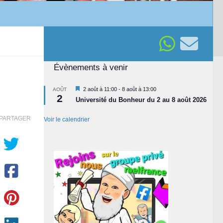
Évènements à venir
Mis
2 août à 11:00
-
8 août à 13:00
AOÛT
2
en
Université du Bonheur du 2 au 8 août 2026
avant
PARTAGER
Voir le calendrier