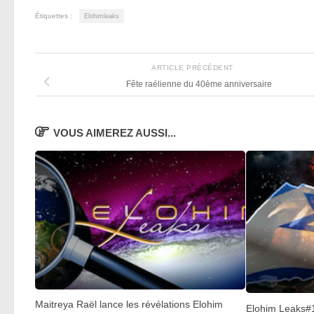
Étiquettes :
Elohimleaks
ARTICLE PRÉCÉDENT
Fête raélienne du 40ème anniversaire
VOUS AIMEREZ AUSSI...
Maitreya Raël lance les révélations Elohim
Elohim Leaks#1