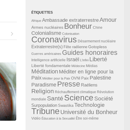
ÉTIQUETTES
Amour
Ambassade extraterrestre
Afrique
Bonheur
Armes nucléaires
Chine
Colonialisme
Colonisation
Coronavirus
Désarmement nucléaire
Extraterrestre(s)
Gotopless
Fête raélienne
Guides honoraires
Guerres américaines
Liberté
Israël
Intelligence artificielle
L'infini
Liberté fondamentale
Médias
Médecine
Méditation
Méditer en ligne pour la
Paix
Palestine
Paix
OVNI
Méditer pour la Paix
Presse
Paradisme
Raéliens
Religion
Révolution
Réchauffement climatique
Science
Santé
Société
mondiale
Technologie
Surpopulation
Swastika
Tribune
Université du Bonheur
Vidéo
Éducation à la Sexualité
Être soi-même
e