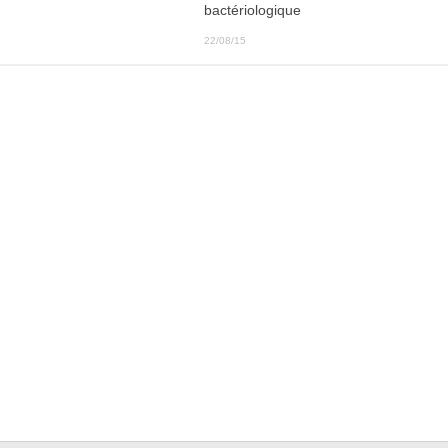
bactériologique
22/08/15