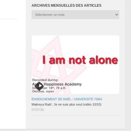
ARCHIVES MENSUELLES DES ARTICLES
Archives
mensuelles
des
articles
ENSEIGNEMENT DE RAËL
/
UNIVERSITÉ-79AH
Maitreya Raël : Je ne suis plus seul (vidéo 10/10)
07/07/26