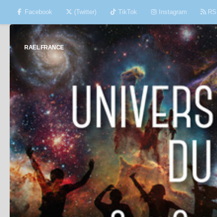
Facebook
(Twitter)
TikTok
Instagram
RS
Skip to content
RAËL FRANCE