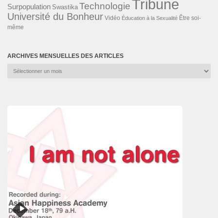
Tribune
Technologie
Surpopulation
Swastika
Université du Bonheur
Vidéo
Éducation à la Sexualité
Être soi-
même
ARCHIVES MENSUELLES DES ARTICLES
Archives
mensuelles
des
articles