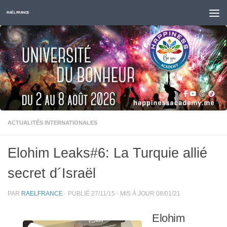
Skip to content
RAËL FRANCE
ACTUALITÉS INTERNATIONALES
Elohim Leaks#6: La Turquie allié
secret d´Israël
PAR
RAELFRANCE
· PUBLIÉ
27/11/15
· MIS À JOUR
08/01/21
Elohim