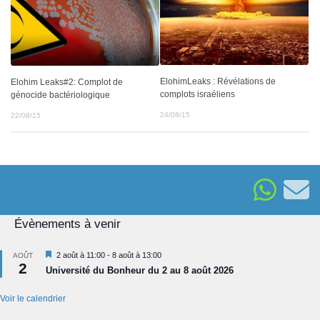
ElohimLeaks : Révélations de
Elohim Leaks#2: Complot de
complots israéliens
génocide bactériologique
24/08/15
22/08/15
Évènements à venir
Mis
2 août à 11:00
-
8 août à 13:00
AOÛT
2
en
Université du Bonheur du 2 au 8 août 2026
avant
Voir le calendrier