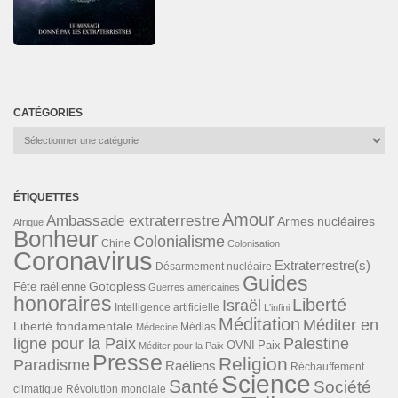
CATÉGORIES
Catégories
ÉTIQUETTES
Amour
Ambassade extraterrestre
Armes nucléaires
Afrique
Bonheur
Colonialisme
Chine
Colonisation
Coronavirus
Extraterrestre(s)
Désarmement nucléaire
Guides
Gotopless
Fête raélienne
Guerres américaines
honoraires
Liberté
Israël
Intelligence artificielle
L'infini
Méditation
Méditer en
Liberté fondamentale
Médias
Médecine
ligne pour la Paix
Palestine
Paix
OVNI
Méditer pour la Paix
Presse
Religion
Paradisme
Raéliens
Réchauffement
Science
Santé
Société
Révolution mondiale
climatique