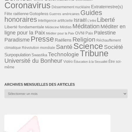
Coronavirus
Extraterrestre(s)
Désarmement nucléaire
Guides
Gotopless
Fête raélienne
Guerres américaines
honoraires
Liberté
Israël
Intelligence artificielle
L'infini
Méditation
Méditer en
Liberté fondamentale
Médias
Médecine
ligne pour la Paix
Palestine
Paix
OVNI
Méditer pour la Paix
Presse
Religion
Paradisme
Raéliens
Réchauffement
Science
Santé
Société
Révolution mondiale
climatique
Tribune
Technologie
Surpopulation
Swastika
Université du Bonheur
Vidéo
Éducation à la Sexualité
Être soi-
même
ARCHIVES MENSUELLES DES ARTICLES
Archives
mensuelles
des
articles