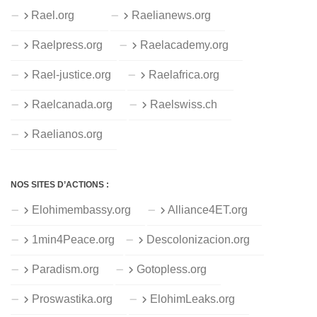
Rael.org
Raelianews.org
Raelpress.org
Raelacademy.org
Rael-justice.org
Raelafrica.org
Raelcanada.org
Raelswiss.ch
Raelianos.org
NOS SITES D’ACTIONS :
Elohimembassy.org
Alliance4ET.org
1min4Peace.org
Descolonizacion.org
Paradism.org
Gotopless.org
Proswastika.org
ElohimLeaks.org