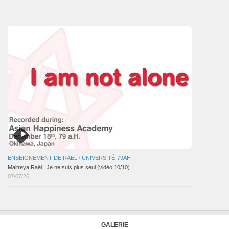
des
articles
ENSEIGNEMENT DE RAËL
/
UNIVERSITÉ-79AH
Maitreya Raël : Je ne suis plus seul (vidéo 10/10)
07/07/26
GALERIE