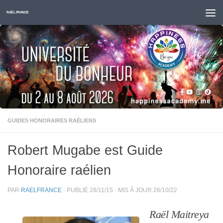
Skip to content
RAËL FRANCE
GUIDES HONORAIRES RAÉLIENS
Robert Mugabe est Guide
Honoraire raélien
PAR
RAELFRANCE
· PUBLIÉ
28/11/15
· MIS À JOUR
26/10/22
Raël Maitreya