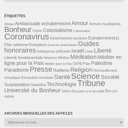
ÉTIQUETTES
Amour
Ambassade extraterrestre
Armes nucléaires
Afrique
Bonheur
Colonialisme
Chine
Colonisation
Coronavirus
Extraterrestre(s)
Désarmement nucléaire
Guides
Gotopless
Fête raélienne
Guerres américaines
honoraires
Liberté
Israël
Intelligence artificielle
L'infini
Méditation
Méditer en
Liberté fondamentale
Médias
Médecine
ligne pour la Paix
Palestine
Paix
OVNI
Méditer pour la Paix
Presse
Religion
Paradisme
Raéliens
Réchauffement
Science
Santé
Société
Révolution mondiale
climatique
Tribune
Technologie
Surpopulation
Swastika
Université du Bonheur
Vidéo
Éducation à la Sexualité
Être soi-
même
ARCHIVES MENSUELLES DES ARTICLES
Archives
mensuelles