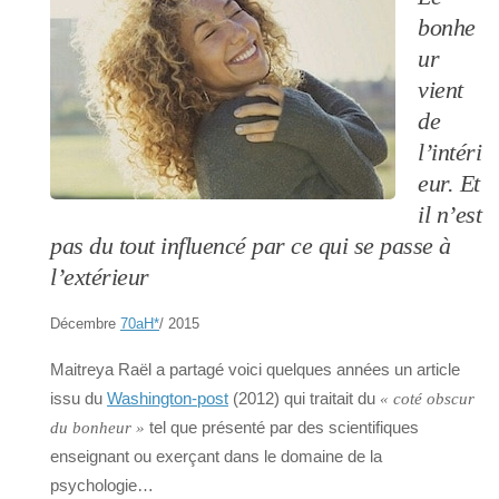
bonhe
ur
vient
de
l’intéri
eur. Et
il n’est
pas du tout influencé par ce qui se passe à
l’extérieur
Décembre
70aH
*
/ 2015
Maitreya Raël a partagé voici quelques années un article
issu du
Washington-post
(2012) qui traitait du
« coté obscur
tel que présenté par des scientifiques
du bonheur »
enseignant ou exerçant dans le domaine de la
psychologie…