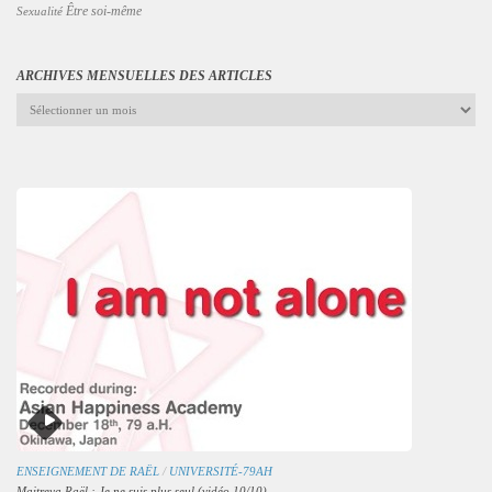
Être soi-même
Sexualité
ARCHIVES MENSUELLES DES ARTICLES
Archives
mensuelles
des
articles
ENSEIGNEMENT DE RAËL
/
UNIVERSITÉ-79AH
Maitreya Raël : Je ne suis plus seul (vidéo 10/10)