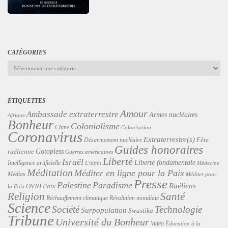
CATÉGORIES
Catégories
ÉTIQUETTES
Amour
Ambassade extraterrestre
Armes nucléaires
Afrique
Bonheur
Colonialisme
Chine
Colonisation
Coronavirus
Extraterrestre(s)
Désarmement nucléaire
Fête
Guides honoraires
Gotopless
raélienne
Guerres américaines
Liberté
Israël
Liberté fondamentale
Intelligence artificielle
L'infini
Médecine
Méditation
Méditer en ligne pour la Paix
Médias
Méditer pour
Presse
Palestine
Paradisme
Raéliens
Paix
OVNI
la Paix
Religion
Santé
Révolution mondiale
Réchauffement climatique
Science
Technologie
Société
Surpopulation
Swastika
Tribune
Université du Bonheur
Vidéo
Éducation à la