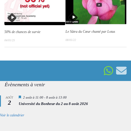
Le Sûtra du Cœur chanté par Lotus
50% de chances de survie
08/05/22
04/01/25
Évènements à venir
Mis
2 août à 11:00
-
8 août à 13:00
AOÛT
2
en
Université du Bonheur du 2 au 8 août 2026
avant
Voir le calendrier