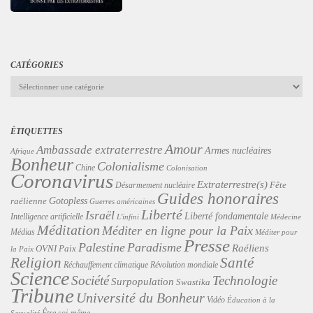
CATÉGORIES
Catégories
ÉTIQUETTES
Amour
Ambassade extraterrestre
Armes nucléaires
Afrique
Bonheur
Colonialisme
Chine
Colonisation
Coronavirus
Extraterrestre(s)
Désarmement nucléaire
Fête
Guides honoraires
Gotopless
raélienne
Guerres américaines
Liberté
Israël
Liberté fondamentale
Intelligence artificielle
L'infini
Médecine
Méditation
Méditer en ligne pour la Paix
Médias
Méditer pour
Presse
Palestine
Paradisme
Raéliens
Paix
OVNI
la Paix
Religion
Santé
Révolution mondiale
Réchauffement climatique
Science
Technologie
Société
Surpopulation
Swastika
Tribune
Université du Bonheur
Vidéo
Éducation à la