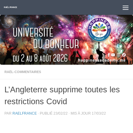
Skip to content
RAËL FRANCE
RAËL-COMMENTAIRES
L’Angleterre supprime toutes les
restrictions Covid
PAR
RAELFRANCE
· PUBLIÉ
23/02/22
· MIS À JOUR
17/03/22