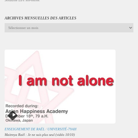
Être soi-même
Sexualité
ARCHIVES MENSUELLES DES ARTICLES
Archives
mensuelles
des
articles
ENSEIGNEMENT DE RAËL
/
UNIVERSITÉ-79AH
Maitreya Raël : Je ne suis plus seul (vidéo 10/10)