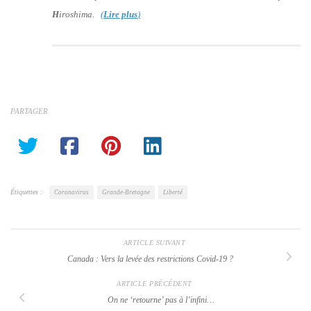
H
iroshima.
(
Lire plus
)
PARTAGER
Étiquettes :
Coronavirus
Grande-Bretagne
Liberté
ARTICLE SUIVANT
Canada : Vers la levée des restrictions Covid-19 ?
ARTICLE PRÉCÉDENT
On ne ‘retourne’ pas à l’infini…