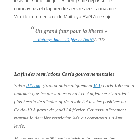
insistant sur le fait qu’il est temps de dépasser le
coronavirus et d’apprendre à vivre avec la maladie.
Voici le commentaire de Maitreya Raël à ce sujet :
“
Un grand jour pour la liberté »
– Maitreya Raël – 21 février
76aH
*
/ 2022
La fin des restrictions Covid gouvernementales
Selon
RT.com
, (traduit automatiquement
ICI
) boris Johnson a
annoncé que les personnes vivant en Angleterre n’auraient
plus besoin de s’isoler après avoir été testées positives au
Covid-19 à partir de jeudi 24 février. Cet assouplissement
marque la dernière restriction liée au coronavirus à être
levée.
M. Johnson a qualifié cette décision de passage des