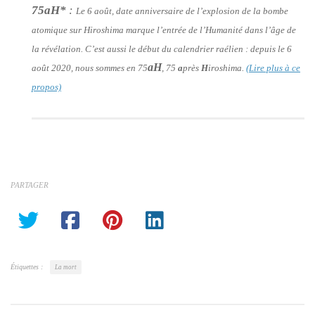
75aH*
:
Le 6 août, date anniversaire de l’explosion de la bombe
atomique sur Hiroshima marque l’entrée de l’Humanité dans l’âge de
la révélation. C’est aussi le début du calendrier raélien : depuis le 6
aH
août 2020, nous sommes en 75
, 75
a
près
H
iroshima.
(Lire plus à ce
propos)
PARTAGER
Étiquettes :
La mort