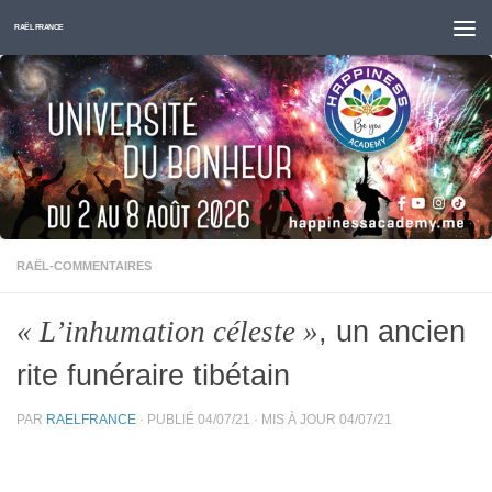
Skip to content
RAËL FRANCE
RAËL-COMMENTAIRES
, un ancien
« L’inhumation céleste »
rite funéraire tibétain
PAR
RAELFRANCE
· PUBLIÉ
04/07/21
· MIS À JOUR
04/07/21