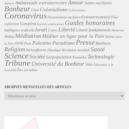
Amour
Ambassade extraterrestre
Armes nucléaires
Afrique
Bonheur
Colonialisme
Chine
Colonisation
Coronavirus
Extraterrestre(s)
Désarmement nucléaire
Fête
Guides honoraires
Gotopless
raélienne
Guerres américaines
Liberté
Israël
Liberté fondamentale
Intelligence artificielle
L'infini
Médecine
Méditation
Méditer en ligne pour la Paix
Médias
Méditer pour
Presse
Palestine
Paradisme
Raéliens
Paix
OVNI
la Paix
Religion
Santé
Révolution mondiale
Réchauffement climatique
Science
Technologie
Société
Surpopulation
Swastika
Tribune
Université du Bonheur
Vidéo
Éducation à la
Être soi-même
Sexualité
ARCHIVES MENSUELLES DES ARTICLES
Archives
mensuelles
des
articles