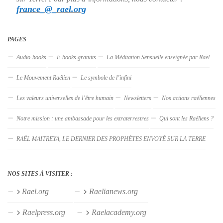
france_@_rael.org
PAGES
Audio-books
E-books gratuits
La Méditation Sensuelle enseignée par Raël
Le Mouvement Raélien
Le symbole de l’infini
Les valeurs universelles de l’être humain
Newsletters
Nos actions raéliennes
Notre mission : une ambassade pour les extraterrestres
Qui sont les Raéliens ?
RAËL MAITREYA, LE DERNIER DES PROPHÈTES ENVOYÉ SUR LA TERRE
NOS SITES À VISITER :
Rael.org
Raelianews.org
Raelpress.org
Raelacademy.org