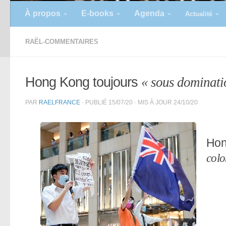
À propos
E-books
Agenda
Actualité
RAËL-COMMENTAIRES
Hong Kong toujours
« sous dominati
PAR
RAELFRANCE
· PUBLIÉ
15/07/20
· MIS À JOUR
24/10/20
Hon
colo