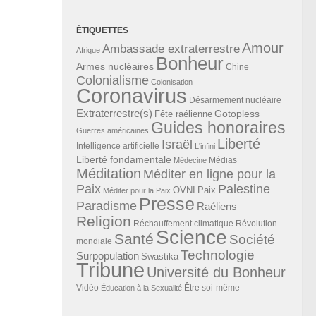
ÉTIQUETTES
Amour
Ambassade extraterrestre
Afrique
Bonheur
Armes nucléaires
Chine
Colonialisme
Colonisation
Coronavirus
Désarmement nucléaire
Extraterrestre(s)
Gotopless
Fête raélienne
Guides honoraires
Guerres américaines
Liberté
Israël
Intelligence artificielle
L'infini
Liberté fondamentale
Médias
Médecine
Méditation
Méditer en ligne pour la
Paix
Palestine
Paix
OVNI
Méditer pour la Paix
Presse
Paradisme
Raéliens
Religion
Révolution
Réchauffement climatique
Science
Santé
Société
mondiale
Technologie
Surpopulation
Swastika
Tribune
Université du Bonheur
Vidéo
Éducation à la Sexualité
Être soi-même