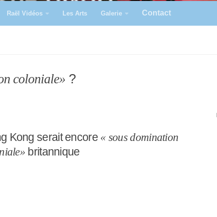
Contact
Raël Vidéos
Les Arts
Galerie
?
on coloniale»
g Kong serait encore
« sous domination
niale»
britannique