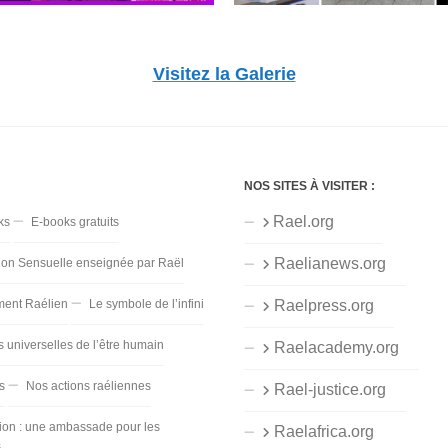
Visitez la Galerie
NOS SITES À VISITER :
Rael.org
ks
E-books gratuits
Raelianews.org
ion Sensuelle enseignée par Raël
ent Raélien
Le symbole de l’infini
Raelpress.org
s universelles de l’être humain
Raelacademy.org
s
Nos actions raéliennes
Rael-justice.org
ion : une ambassade pour les
Raelafrica.org
s