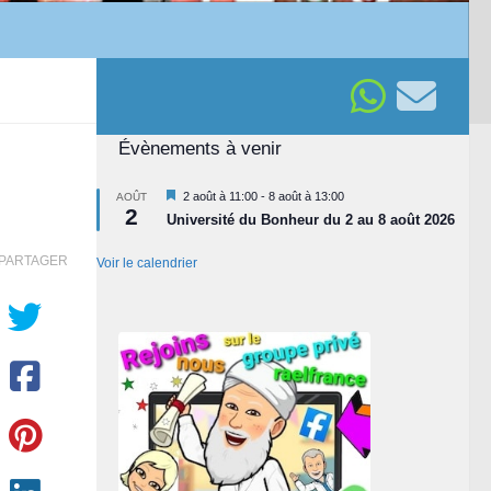
Évènements à venir
Mis
2 août à 11:00
-
8 août à 13:00
AOÛT
2
en
Université du Bonheur du 2 au 8 août 2026
avant
PARTAGER
Voir le calendrier