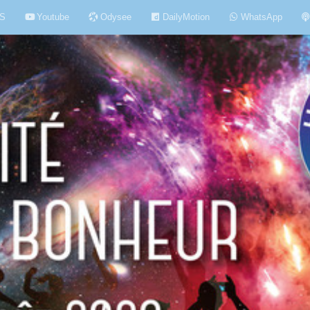
S
Youtube
Odysee
DailyMotion
WhatsApp