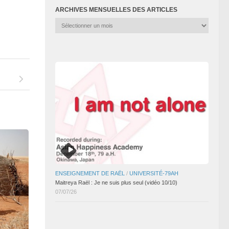
ARCHIVES MENSUELLES DES ARTICLES
Archives
mensuelles
des
articles
ENSEIGNEMENT DE RAËL
/
UNIVERSITÉ-79AH
Maitreya Raël : Je ne suis plus seul (vidéo 10/10)
07/07/26