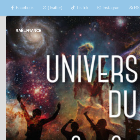
Facebook
(Twitter)
TikTok
Instagram
RS
Skip to content
RAËL FRANCE