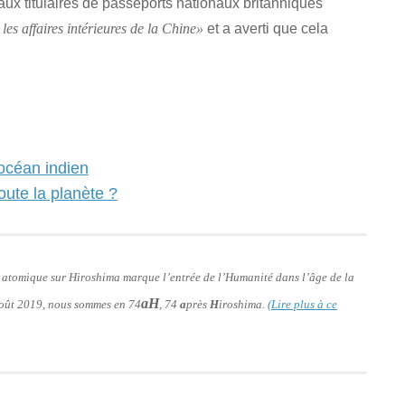
ux titulaires de passeports nationaux britanniques
et a averti que cela
les affaires intérieures de la Chine»
’océan indien
oute la planète ?
e atomique sur Hiroshima marque l’entrée de l’Humanité dans l’âge de la
aH
 août 2019, nous sommes en 74
, 74
a
près
H
iroshima.
(Lire plus à ce