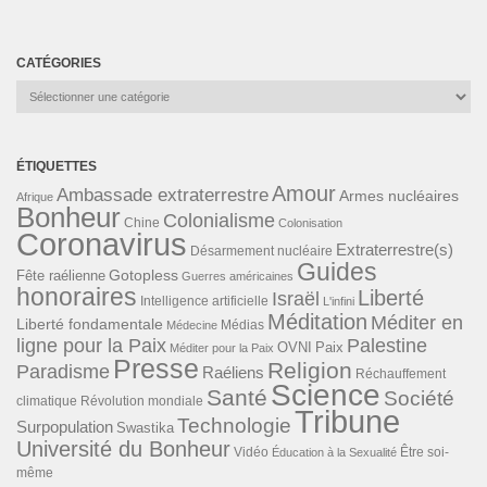
CATÉGORIES
Catégories
ÉTIQUETTES
Amour
Ambassade extraterrestre
Armes nucléaires
Afrique
Bonheur
Colonialisme
Chine
Colonisation
Coronavirus
Extraterrestre(s)
Désarmement nucléaire
Guides
Gotopless
Fête raélienne
Guerres américaines
honoraires
Liberté
Israël
Intelligence artificielle
L'infini
Méditation
Méditer en
Liberté fondamentale
Médias
Médecine
ligne pour la Paix
Palestine
Paix
OVNI
Méditer pour la Paix
Presse
Religion
Paradisme
Raéliens
Réchauffement
Science
Santé
Société
Révolution mondiale
climatique
Tribune
Technologie
Surpopulation
Swastika
Université du Bonheur
Vidéo
Éducation à la Sexualité
Être soi-
même