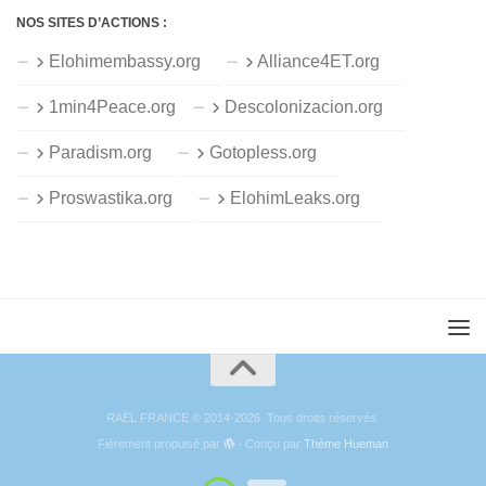
NOS SITES D’ACTIONS :
Elohimembassy.org
Alliance4ET.org
1min4Peace.org
Descolonizacion.org
Paradism.org
Gotopless.org
Proswastika.org
ElohimLeaks.org
RAËL FRANCE © 2014-2026. Tous droits réservés.
Fièrement propulsé par
- Conçu par
Thème Hueman