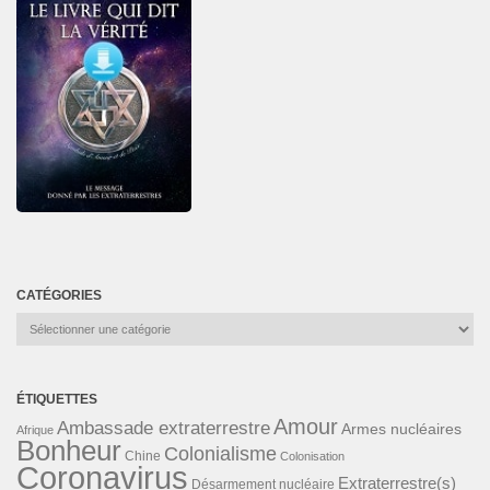
CATÉGORIES
Catégories
ÉTIQUETTES
Amour
Ambassade extraterrestre
Armes nucléaires
Afrique
Bonheur
Colonialisme
Chine
Colonisation
Coronavirus
Extraterrestre(s)
Désarmement nucléaire