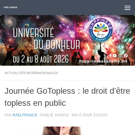
Skip to content
RAËL FRANCE
ACTUALITÉS INTERNATIONALES
Journée GoTopless : le droit d’être
topless en public
PAR
RAELFRANCE
· PUBLIÉ
19/08/18
· MIS À JOUR
31/10/20