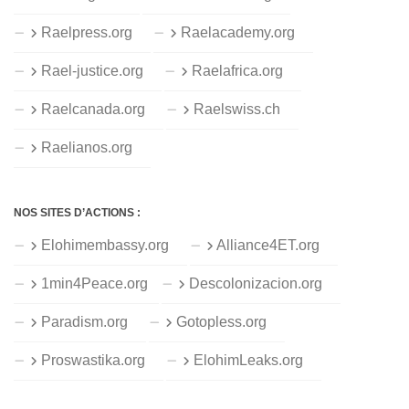
Raelpress.org
Raelacademy.org
Rael-justice.org
Raelafrica.org
Raelcanada.org
Raelswiss.ch
Raelianos.org
NOS SITES D’ACTIONS :
Elohimembassy.org
Alliance4ET.org
1min4Peace.org
Descolonizacion.org
Paradism.org
Gotopless.org
Proswastika.org
ElohimLeaks.org