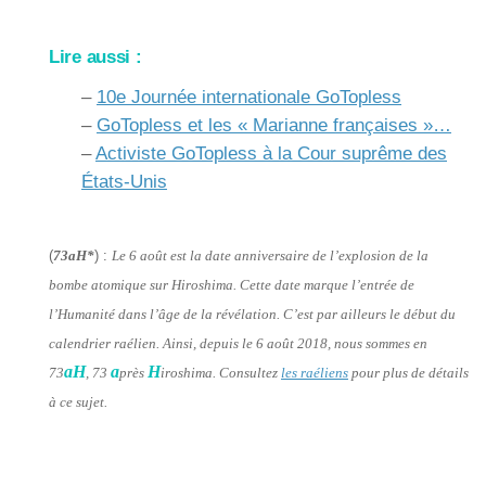
Lire aussi :
–
10e Journée internationale GoTopless
–
GoTopless et les « Marianne françaises »…
–
Activiste GoTopless à la Cour suprême des
États-Unis
(
73aH*
) :
Le 6 août est la date anniversaire de l’explosion de la
bombe atomique sur Hiroshima. Cette date marque l’entrée de
l’Humanité dans l’âge de la révélation. C’est par ailleurs le début du
calendrier raélien. Ainsi, depuis le 6 août 2018, nous sommes en
aH
a
H
73
, 73
près
iroshima. Consultez
les raéliens
pour plus de détails
à ce sujet.