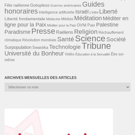
Guides
Gotopless
Fête raélienne
Guerres américaines
honoraires
Liberté
Israël
Intelligence artificielle
L'infini
Méditation
Méditer en
Liberté fondamentale
Médias
Médecine
ligne pour la Paix
Palestine
Paix
OVNI
Méditer pour la Paix
Presse
Religion
Paradisme
Raéliens
Réchauffement
Science
Santé
Société
Révolution mondiale
climatique
Tribune
Technologie
Surpopulation
Swastika
Université du Bonheur
Vidéo
Éducation à la Sexualité
Être soi-
même
ARCHIVES MENSUELLES DES ARTICLES
Archives
mensuelles
des
articles