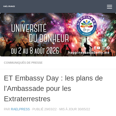
Skip to content
RAËL FRANCE
COMMUNIQUÉS DE PRESSE
ET Embassy Day : les plans de
l’Ambassade pour les
Extraterrestres
PAR
RAELPRESS
· PUBLIÉ
29/03/22
· MIS À JOUR
30/05/22