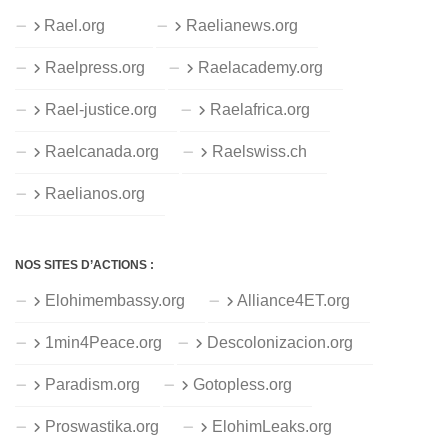
Rael.org
Raelianews.org
Raelpress.org
Raelacademy.org
Rael-justice.org
Raelafrica.org
Raelcanada.org
Raelswiss.ch
Raelianos.org
NOS SITES D’ACTIONS :
Elohimembassy.org
Alliance4ET.org
1min4Peace.org
Descolonizacion.org
Paradism.org
Gotopless.org
Proswastika.org
ElohimLeaks.org