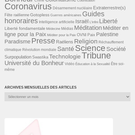
Chine
Colonisation
Coronavirus
Extraterrestre(s)
Désarmement nucléaire
Guides
Gotopless
Fête raélienne
Guerres américaines
honoraires
Liberté
Israël
Intelligence artificielle
L'infini
Méditation
Méditer en
Liberté fondamentale
Médias
Médecine
ligne pour la Paix
Palestine
Paix
OVNI
Méditer pour la Paix
Presse
Religion
Paradisme
Raéliens
Réchauffement
Science
Santé
Société
Révolution mondiale
climatique
Tribune
Technologie
Surpopulation
Swastika
Université du Bonheur
Vidéo
Éducation à la Sexualité
Être soi-
même
ARCHIVES MENSUELLES DES ARTICLES
Archives
mensuelles
des
articles