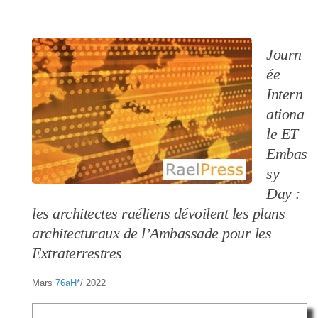
Journ
ée
Intern
ationa
le ET
Embas
sy
Day :
les architectes raéliens dévoilent les plans
architecturaux de l’Ambassade pour les
Extraterrestres
Mars
76aH
*
/ 2022