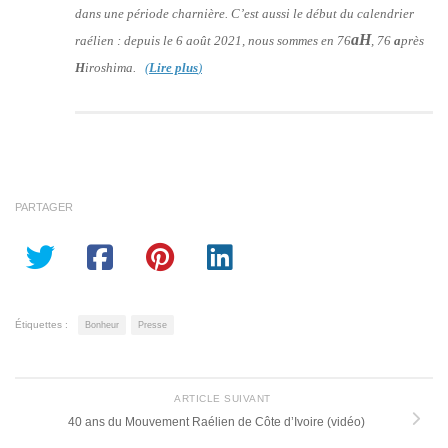
dans une période charnière. C’est aussi le début du calendrier
aH
raélien : depuis le 6 août 2021, nous sommes en 76
, 76
a
près
H
iroshima.
(
Lire plus
)
PARTAGER
Étiquettes :
Bonheur
Presse
ARTICLE SUIVANT
40 ans du Mouvement Raélien de Côte d’Ivoire (vidéo)