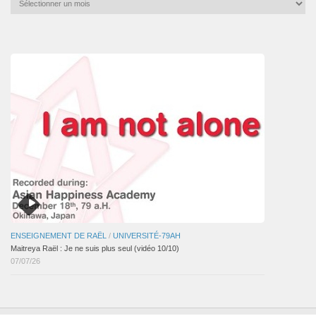
mensuelles
des
articles
ENSEIGNEMENT DE RAËL
/
UNIVERSITÉ-79AH
Maitreya Raël : Je ne suis plus seul (vidéo 10/10)
07/07/26