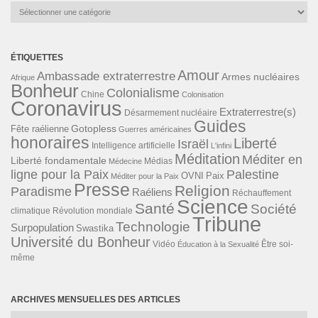
Catégories
ÉTIQUETTES
Amour
Ambassade extraterrestre
Armes nucléaires
Afrique
Bonheur
Colonialisme
Chine
Colonisation
Coronavirus
Extraterrestre(s)
Désarmement nucléaire
Guides
Gotopless
Fête raélienne
Guerres américaines
honoraires
Liberté
Israël
Intelligence artificielle
L'infini
Méditation
Méditer en
Liberté fondamentale
Médias
Médecine
ligne pour la Paix
Palestine
Paix
OVNI
Méditer pour la Paix
Presse
Religion
Paradisme
Raéliens
Réchauffement
Science
Santé
Société
Révolution mondiale
climatique
Tribune
Technologie
Surpopulation
Swastika
Université du Bonheur
Vidéo
Éducation à la Sexualité
Être soi-
même
ARCHIVES MENSUELLES DES ARTICLES
Archives