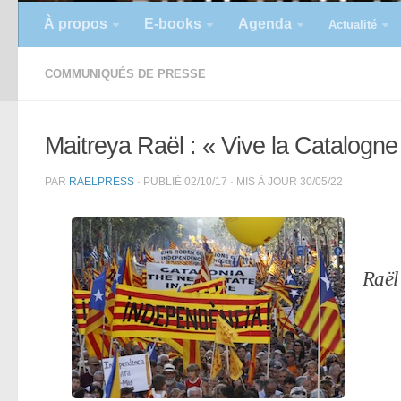
À propos
E-books
Agenda
Actualité
COMMUNIQUÉS DE PRESSE
Maitreya Raël : « Vive la Catalogne l
PAR
RAELPRESS
· PUBLIÉ
02/10/17
· MIS À JOUR
30/05/22
Raël 