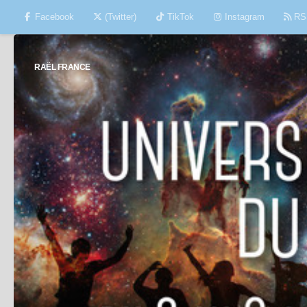
Facebook
(Twitter)
TikTok
Instagram
RS
Skip to content
RAËL FRANCE