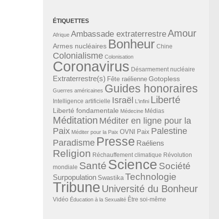
ÉTIQUETTES
Amour
Ambassade extraterrestre
Afrique
Bonheur
Armes nucléaires
Chine
Colonialisme
Colonisation
Coronavirus
Désarmement nucléaire
Extraterrestre(s)
Gotopless
Fête raélienne
Guides honoraires
Guerres américaines
Liberté
Israël
Intelligence artificielle
L'infini
Liberté fondamentale
Médias
Médecine
Méditation
Méditer en ligne pour la
Paix
Palestine
Paix
OVNI
Méditer pour la Paix
Presse
Paradisme
Raéliens
Religion
Révolution
Réchauffement climatique
Science
Santé
Société
mondiale
Technologie
Surpopulation
Swastika
Tribune
Université du Bonheur
Vidéo
Éducation à la Sexualité
Être soi-même