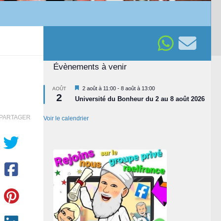
Évènements à venir
Mis
2 août à 11:00
-
8 août à 13:00
AOÛT
2
en
Université du Bonheur du 2 au 8 août 2026
avant
PARTAGER
Voir le calendrier