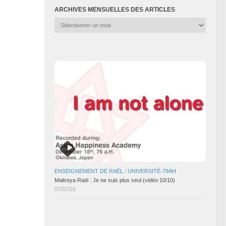
ARCHIVES MENSUELLES DES ARTICLES
Archives
mensuelles
des
articles
ENSEIGNEMENT DE RAËL
/
UNIVERSITÉ-79AH
Maitreya Raël : Je ne suis plus seul (vidéo 10/10)
07/07/26