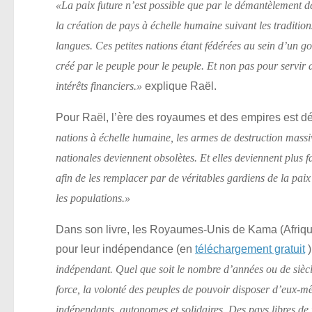
«La paix future n’est possible que par le démantèlement d
la création de pays à échelle humaine suivant les traditions
langues. Ces petites nations étant fédérées au sein d’un
créé par le peuple pour le peuple. Et non pas pour servir
explique Raël.
intérêts financiers.»
Pour Raël, l’ère des royaumes et des empires est 
nations à échelle humaine, les armes de destruction massi
nationales deviennent obsolètes. Et elles deviennent plus f
afin de les remplacer par de véritables gardiens de la paix
les populations.»
Dans son livre, les Royaumes-Unis de Kama (Afrique)
pour leur indépendance (en
téléchargement gratuit
)
indépendant. Quel que soit le nombre d’années ou de siècl
force, la volonté des peuples de pouvoir disposer d’eux-mêm
indépendants, autonomes et solidaires. Des pays libres de fa