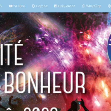
S
Youtube
Odysee
DailyMotion
WhatsApp