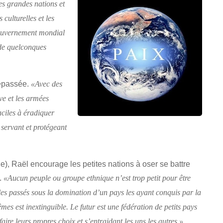
es grandes nations et
 culturelles et les
 gouvernement mondial
 de quelconques
dépassée.
«Avec des
ve et les armées
aciles à éradiquer
 servant et protégeant
, Raël encourage les petites nations à oser se battre
.
«Aucun peuple ou groupe ethnique n’est trop petit pour être
es passés sous la domination d’un pays les ayant conquis par la
es est inextinguible. Le futur est une fédération de petits pays
ire leurs propres choix et s’entraidant les uns les autres.»