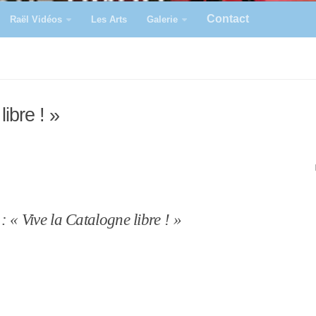
Contact
Raël Vidéos
Les Arts
Galerie
ibre ! »
: « Vive la Catalogne libre ! »