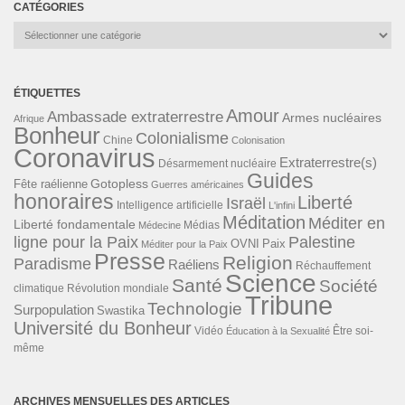
CATÉGORIES
Catégories
ÉTIQUETTES
Amour
Ambassade extraterrestre
Armes nucléaires
Afrique
Bonheur
Colonialisme
Chine
Colonisation
Coronavirus
Extraterrestre(s)
Désarmement nucléaire
Guides
Gotopless
Fête raélienne
Guerres américaines
honoraires
Liberté
Israël
Intelligence artificielle
L'infini
Méditation
Méditer en
Liberté fondamentale
Médias
Médecine
ligne pour la Paix
Palestine
Paix
OVNI
Méditer pour la Paix
Presse
Religion
Paradisme
Raéliens
Réchauffement
Science
Santé
Société
Révolution mondiale
climatique
Tribune
Technologie
Surpopulation
Swastika
Université du Bonheur
Vidéo
Éducation à la Sexualité
Être soi-
même
ARCHIVES MENSUELLES DES ARTICLES