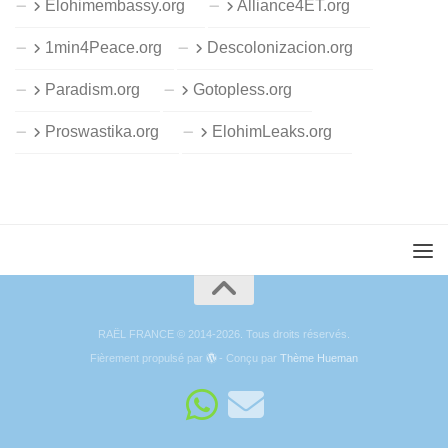
Elohimembassy.org
Alliance4ET.org
1min4Peace.org
Descolonizacion.org
Paradism.org
Gotopless.org
Proswastika.org
ElohimLeaks.org
RAËL FRANCE © 2014-2026. Tous droits réservés.
Fièrement propulsé par
- Conçu par
Thème Hueman