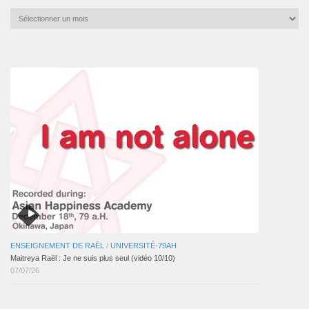
Archives
mensuelles
des
articles
ENSEIGNEMENT DE RAËL
/
UNIVERSITÉ-79AH
Maitreya Raël : Je ne suis plus seul (vidéo 10/10)
07/07/26