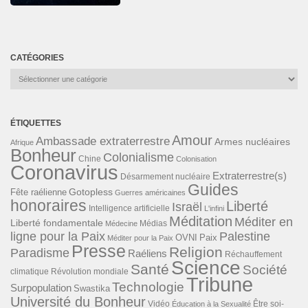
CATÉGORIES
Catégories
ÉTIQUETTES
Amour
Ambassade extraterrestre
Armes nucléaires
Afrique
Bonheur
Colonialisme
Chine
Colonisation
Coronavirus
Extraterrestre(s)
Désarmement nucléaire
Guides
Gotopless
Fête raélienne
Guerres américaines
honoraires
Liberté
Israël
Intelligence artificielle
L'infini
Méditation
Méditer en
Liberté fondamentale
Médias
Médecine
ligne pour la Paix
Palestine
Paix
OVNI
Méditer pour la Paix
Presse
Religion
Paradisme
Raéliens
Réchauffement
Science
Santé
Société
Révolution mondiale
climatique
Tribune
Technologie
Surpopulation
Swastika
Université du Bonheur
Vidéo
Éducation à la Sexualité
Être soi-