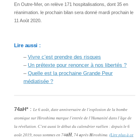
En Outre-Mer, on relève 171 hospitalisations, dont 35 en
réanimation. le prochain bilan sera donné mardi prochain le
11 Août 2020.
Lire aussi :
–
Vivre c’est prendre des risques
–
Un prétexte pour renoncer à nos libertés ?
–
Quelle est la prochaine Grande Peur
médiatisée ?
74aH*
:
Le 6 août, date anniversaire de l’explosion de la bombe
atomique sur Hiroshima marque l’entrée de l’Humanité dans l’âge de
la révélation. C’est aussi le début du calendrier raélien : depuis le 6
aH
août 2019, nous sommes en 74
, 74
a
près
H
iroshima.
(Lire plus à ce