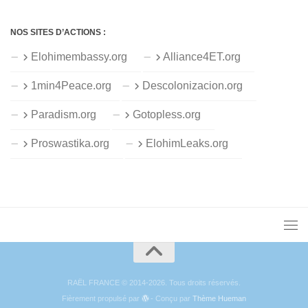
NOS SITES D’ACTIONS :
Elohimembassy.org
Alliance4ET.org
1min4Peace.org
Descolonizacion.org
Paradism.org
Gotopless.org
Proswastika.org
ElohimLeaks.org
RAËL FRANCE © 2014-2026. Tous droits réservés.
Fièrement propulsé par
- Conçu par
Thème Hueman