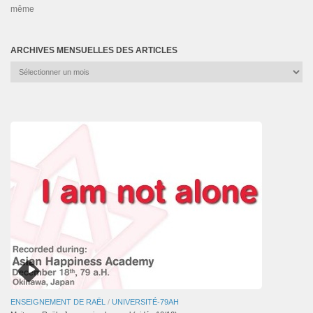
même
ARCHIVES MENSUELLES DES ARTICLES
Archives
mensuelles
des
articles
ENSEIGNEMENT DE RAËL
/
UNIVERSITÉ-79AH