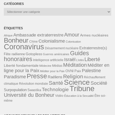
CATÉGORIES
Catégories
ÉTIQUETTES
Amour
Ambassade extraterrestre
Armes nucléaires
Afrique
Bonheur
Colonialisme
Chine
Colonisation
Coronavirus
Extraterrestre(s)
Désarmement nucléaire
Guides
Gotopless
Fête raélienne
Guerres américaines
honoraires
Liberté
Israël
Intelligence artificielle
L'infini
Méditation
Méditer en
Liberté fondamentale
Médias
Médecine
ligne pour la Paix
Palestine
Paix
OVNI
Méditer pour la Paix
Presse
Religion
Paradisme
Raéliens
Réchauffement
Science
Santé
Société
Révolution mondiale
climatique
Tribune
Technologie
Surpopulation
Swastika
Université du Bonheur
Vidéo
Éducation à la Sexualité
Être soi-
même