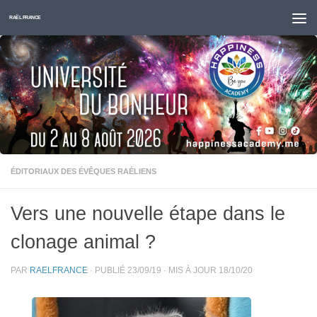
Skip to content
RAËL FRANCE
ÉDITORIAUX DES ÉVÊQUES RAÉLIENS
Vers une nouvelle étape dans le
clonage animal ?
PAR
RAELFRANCE
· PUBLIÉ
23/09/19
· MIS À JOUR
18/10/20