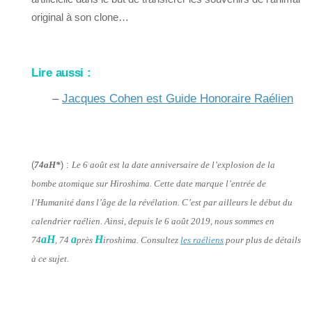
original à son clone…
Lire aussi :
–
Jacques Cohen est Guide Honoraire Raélien
(
74aH*
) :
Le 6 août est la date anniversaire de l’explosion de la
bombe atomique sur Hiroshima. Cette date marque l’entrée de
l’Humanité dans l’âge de la révélation. C’est par ailleurs le début du
calendrier raélien. Ainsi, depuis le 6 août 2019, nous sommes en
aH
a
H
74
, 74
près
iroshima. Consultez
les raéliens
pour plus de détails
à ce sujet.