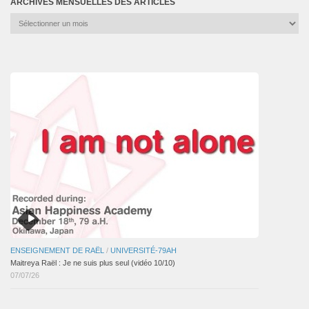
ARCHIVES MENSUELLES DES ARTICLES
Archives
mensuelles
des
articles
ENSEIGNEMENT DE RAËL
/
UNIVERSITÉ-79AH
Maitreya Raël : Je ne suis plus seul (vidéo 10/10)
07/07/26