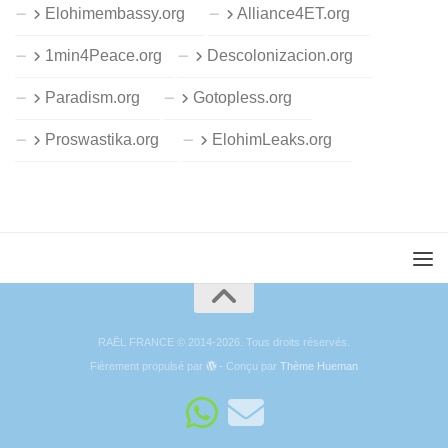
Elohimembassy.org
Alliance4ET.org
1min4Peace.org
Descolonizacion.org
Paradism.org
Gotopless.org
Proswastika.org
ElohimLeaks.org
RAËL FRANCE © 2014-2026. Tous droits réservés.
Fièrement propulsé par
- Conçu par
Thème Hueman