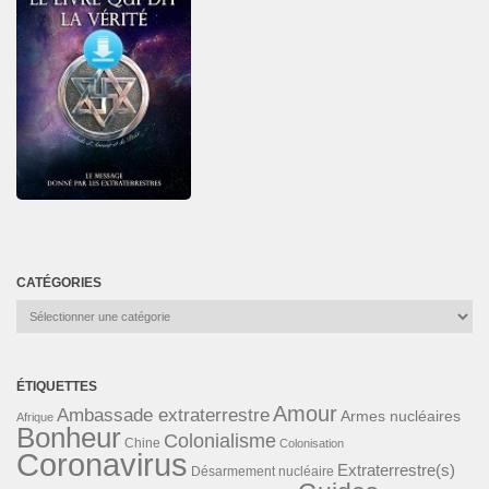
CATÉGORIES
Catégories
ÉTIQUETTES
Amour
Ambassade extraterrestre
Armes nucléaires
Afrique
Bonheur
Colonialisme
Chine
Colonisation
Coronavirus
Extraterrestre(s)
Désarmement nucléaire