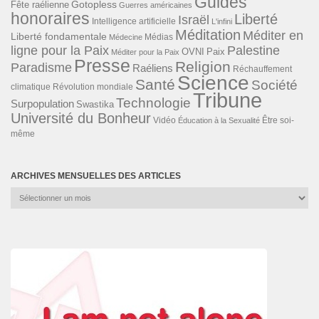
Guides
Gotopless
Fête raélienne
Guerres américaines
honoraires
Liberté
Israël
Intelligence artificielle
L'infini
Méditation
Méditer en
Liberté fondamentale
Médias
Médecine
ligne pour la Paix
Palestine
Paix
OVNI
Méditer pour la Paix
Presse
Religion
Paradisme
Raéliens
Réchauffement
Science
Santé
Société
Révolution mondiale
climatique
Tribune
Technologie
Surpopulation
Swastika
Université du Bonheur
Vidéo
Éducation à la Sexualité
Être soi-
même
ARCHIVES MENSUELLES DES ARTICLES
Archives
mensuelles
des
articles