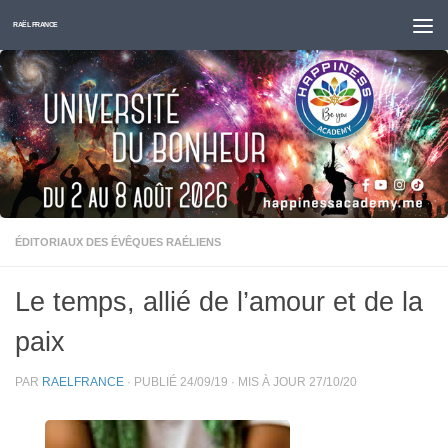
Skip to content
RAËL FRANCE
ÉDITORIAUX DES ÉVÊQUES RAÉLIENS
Le temps, allié de l’amour et de la
paix
PAR
RAELFRANCE
· PUBLIÉ
24/09/19
· MIS À JOUR
27/10/20