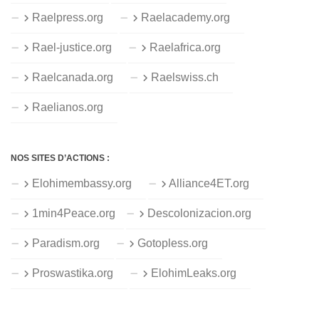
Raelpress.org
Raelacademy.org
Rael-justice.org
Raelafrica.org
Raelcanada.org
Raelswiss.ch
Raelianos.org
NOS SITES D’ACTIONS :
Elohimembassy.org
Alliance4ET.org
1min4Peace.org
Descolonizacion.org
Paradism.org
Gotopless.org
Proswastika.org
ElohimLeaks.org