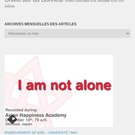
Vidéo
Éducation à la Sexualité
Être soi-
même
ARCHIVES MENSUELLES DES ARTICLES
Archives
mensuelles
des
articles
ENSEIGNEMENT DE RAËL
/
UNIVERSITÉ-79AH