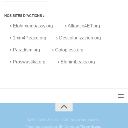
NOS SITES D’ACTIONS :
Elohimembassy.org
Alliance4ET.org
1min4Peace.org
Descolonizacion.org
Paradism.org
Gotopless.org
Proswastika.org
ElohimLeaks.org
RAËL FRANCE © 2014-2026. Tous droits réservés.
Fièrement propulsé par
- Conçu par
Thème Hueman