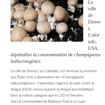
La
ville
de
Denve
r,
Color
ado,
USA,
dépénalise la consommation de champignons
hallucinogènes.
La ville de Denver, au Colorado, est devenue la première
aux États-Unis à dépénaliser les «Champignons
hallucinogènes». Cependant, l’agence de lutte contre la
drogue (DEA) classe toujours la drogue psychédélique
dans la même catégorie que le LSD et l’héroïne.
Voici le commentaire de Maitreya Raël à ce sujet :