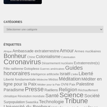
CATÉGORIES
Catégories
ÉTIQUETTES
Amour
Ambassade extraterrestre
Armes nucléaires
Afrique
Bonheur
Colonialisme
Chine
Colonisation
Coronavirus
Extraterrestre(s)
Désarmement nucléaire
Guides
Gotopless
Fête raélienne
Guerres américaines
honoraires
Liberté
Israël
Intelligence artificielle
L'infini
Méditation
Méditer en
Liberté fondamentale
Médias
Médecine
ligne pour la Paix
Palestine
Paix
OVNI
Méditer pour la Paix
Presse
Religion
Paradisme
Raéliens
Réchauffement
Science
Santé
Société
Révolution mondiale
climatique
Tribune
Technologie
Surpopulation
Swastika
Université du Bonheur