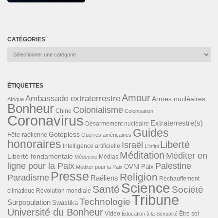
CATÉGORIES
Catégories
ÉTIQUETTES
Amour
Ambassade extraterrestre
Armes nucléaires
Afrique
Bonheur
Colonialisme
Chine
Colonisation
Coronavirus
Extraterrestre(s)
Désarmement nucléaire
Guides
Gotopless
Fête raélienne
Guerres américaines
honoraires
Liberté
Israël
Intelligence artificielle
L'infini
Méditation
Méditer en
Liberté fondamentale
Médias
Médecine
ligne pour la Paix
Palestine
Paix
OVNI
Méditer pour la Paix
Presse
Religion
Paradisme
Raéliens
Réchauffement
Science
Santé
Société
Révolution mondiale
climatique
Tribune
Technologie
Surpopulation
Swastika
Université du Bonheur
Vidéo
Éducation à la Sexualité
Être soi-