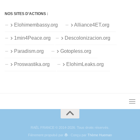
NOS SITES D’ACTIONS :
Elohimembassy.org
Alliance4ET.org
1min4Peace.org
Descolonizacion.org
Paradism.org
Gotopless.org
Proswastika.org
ElohimLeaks.org
RAËL FRANCE © 2014-2026. Tous droits réservés.
Fièrement propulsé par
- Conçu par
Thème Hueman