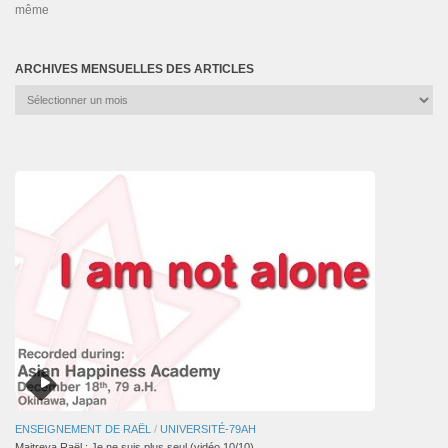
même
ARCHIVES MENSUELLES DES ARTICLES
Archives
mensuelles
des
articles
ENSEIGNEMENT DE RAËL
/
UNIVERSITÉ-79AH
Maitreya Raël : Je ne suis plus seul (vidéo 10/10)