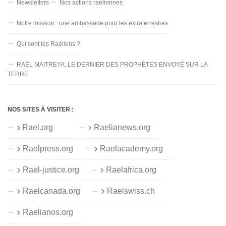
Newsletters
Nos actions raéliennes
Notre mission : une ambassade pour les extraterrestres
Qui sont les Raéliens ?
RAËL MAITREYA, LE DERNIER DES PROPHÈTES ENVOYÉ SUR LA
TERRE
NOS SITES À VISITER :
Rael.org
Raelianews.org
Raelpress.org
Raelacademy.org
Rael-justice.org
Raelafrica.org
Raelcanada.org
Raelswiss.ch
Raelianos.org