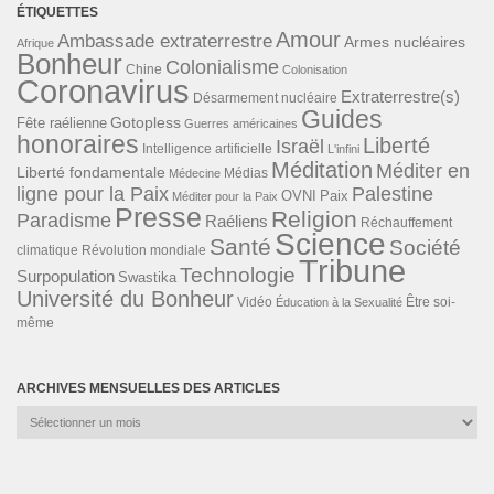
ÉTIQUETTES
Amour
Ambassade extraterrestre
Armes nucléaires
Afrique
Bonheur
Colonialisme
Chine
Colonisation
Coronavirus
Extraterrestre(s)
Désarmement nucléaire
Guides
Gotopless
Fête raélienne
Guerres américaines
honoraires
Liberté
Israël
Intelligence artificielle
L'infini
Méditation
Méditer en
Liberté fondamentale
Médias
Médecine
ligne pour la Paix
Palestine
Paix
OVNI
Méditer pour la Paix
Presse
Religion
Paradisme
Raéliens
Réchauffement
Science
Santé
Société
Révolution mondiale
climatique
Tribune
Technologie
Surpopulation
Swastika
Université du Bonheur
Vidéo
Éducation à la Sexualité
Être soi-
même
ARCHIVES MENSUELLES DES ARTICLES
Archives
mensuelles
des
articles