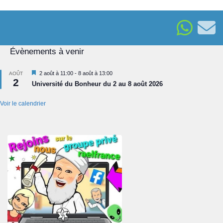
e
n
n
d
t
e
s
Évènements à venir
v
u
Mis
2 août à 11:00
-
8 août à 13:00
AOÛT
e
2
en
Université du Bonheur du 2 au 8 août 2026
avant
s
Voir le calendrier
É
v
è
n
e
m
e
n
t