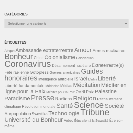
CATÉGORIES
Catégories
ÉTIQUETTES
Amour
Ambassade extraterrestre
Armes nucléaires
Afrique
Bonheur
Colonialisme
Chine
Colonisation
Coronavirus
Extraterrestre(s)
Désarmement nucléaire
Guides
Gotopless
Fête raélienne
Guerres américaines
honoraires
Liberté
Israël
Intelligence artificielle
L'infini
Méditation
Méditer en
Liberté fondamentale
Médias
Médecine
ligne pour la Paix
Palestine
Paix
OVNI
Méditer pour la Paix
Presse
Religion
Paradisme
Raéliens
Réchauffement
Science
Santé
Société
Révolution mondiale
climatique
Tribune
Technologie
Surpopulation
Swastika
Université du Bonheur
Vidéo
Éducation à la Sexualité
Être soi-
même