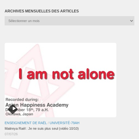
ARCHIVES MENSUELLES DES ARTICLES
Archives
mensuelles
des
articles
ENSEIGNEMENT DE RAËL
/
UNIVERSITÉ-79AH
Maitreya Raël : Je ne suis plus seul (vidéo 10/10)
07/07/26