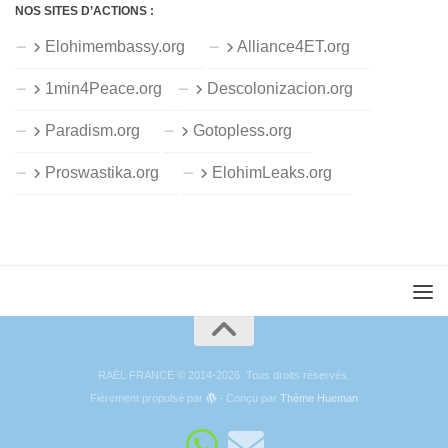
NOS SITES D’ACTIONS :
Elohimembassy.org
Alliance4ET.org
1min4Peace.org
Descolonizacion.org
Paradism.org
Gotopless.org
Proswastika.org
ElohimLeaks.org
RAËL FRANCE © 2014-2026. Tous droits réservés.
Fièrement propulsé par
- Conçu par
Thème Hueman