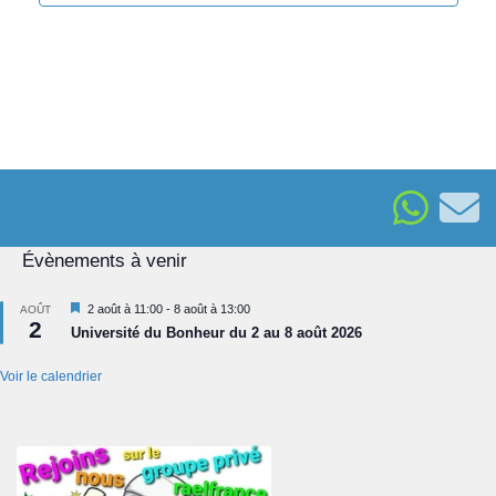
r
n
3
d
e
0
v
u
/
e
0
s
É
6
Évènements à venir
v
/
è
Mis
2 août à 11:00
-
8 août à 13:00
AOÛT
2
en
n
Université du Bonheur du 2 au 8 août 2026
avant
2
e
Voir le calendrier
m
6
e
n
t