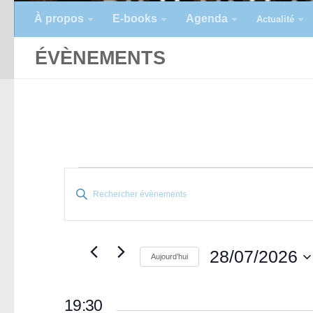
À propos
E-books
Agenda
Actualité
ÉVÈNEMENTS
É
R
Saisir
e
v
mot-
c
clé.
h
è
Rechercher
28/07/2026
Aujourd’hui
e
Évènements
n
Sélectionnez
r
par
une
c
19:30
mot-