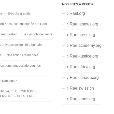
NOS SITES À VISITER :
Rael.org
ks
E-books gratuits
Raelianews.org
ion Sensuelle enseignée par Raël
ent Raélien
Le symbole de l’infini
Raelpress.org
s universelles de l’être humain
Raelacademy.org
s
Nos actions raéliennes
Rael-justice.org
ion : une ambassade pour les
Raelafrica.org
s
Raelcanada.org
es Raéliens ?
Raelswiss.ch
TREYA, LE DERNIER DES
ENVOYÉ SUR LA TERRE
Raelianos.org