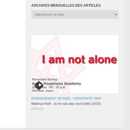
ARCHIVES MENSUELLES DES ARTICLES
Archives
mensuelles
des
articles
ENSEIGNEMENT DE RAËL
/
UNIVERSITÉ-79AH
Maitreya Raël : Je ne suis plus seul (vidéo 10/10)
07/07/26