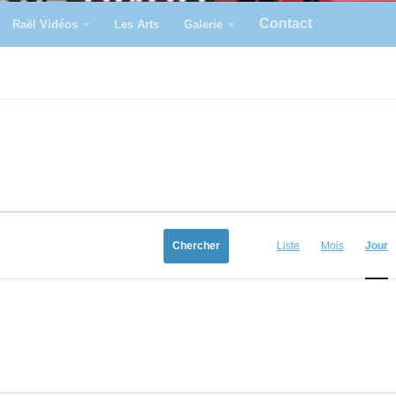
Contact
Raël Vidéos
Les Arts
Galerie
N
a
Chercher
Liste
Mois
Jour
v
i
g
a
t
i
o