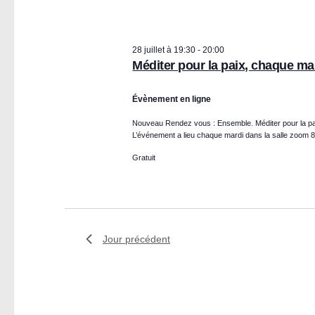
e
date.
h
clé.
e
m
e
28 juillet à 19:30
-
20:00
Méditer pour la paix, chaque ma
e
t
n
Évènement en ligne
n
a
Nouveau Rendez vous : Ensemble. Méditer pour la p
v
t
L’événement a lieu chaque mardi dans la salle zoom 
i
Gratuit
s
g
a
f
t
Jour précédent
o
i
o
r
n
d