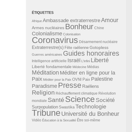
ÉTIQUETTES
Amour
Ambassade extraterrestre
Afrique
Bonheur
Armes nucléaires
Chine
Colonialisme
Colonisation
Coronavirus
Désarmement nucléaire
Extraterrestre(s)
Gotopless
Fête raélienne
Guides honoraires
Guerres américaines
Liberté
Israël
Intelligence artificielle
L'infini
Liberté fondamentale
Médias
Médecine
Méditation
Méditer en ligne pour la
Paix
Palestine
Paix
OVNI
Méditer pour la Paix
Presse
Paradisme
Raéliens
Religion
Révolution
Réchauffement climatique
Science
Santé
Société
mondiale
Technologie
Surpopulation
Swastika
Tribune
Université du Bonheur
Vidéo
Éducation à la Sexualité
Être soi-même