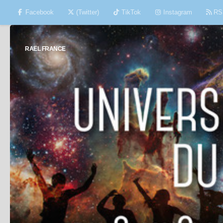
Facebook
(Twitter)
TikTok
Instagram
RS
Skip to content
RAËL FRANCE