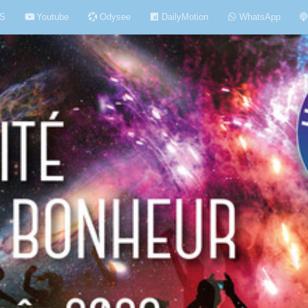
S
Youtube
Odysee
DailyMotion
WhatsApp