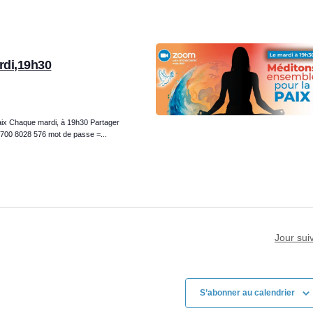
n
d
e
v
rdi,19h30
u
e
s
É
aix Chaque mardi, à 19h30 Partager
v
8700 8028 576 mot de passe =...
è
n
e
m
e
n
Jour sui
t
S’abonner au calendrier