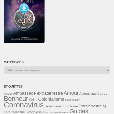
CATÉGORIES
Catégories
ÉTIQUETTES
Amour
Ambassade extraterrestre
Armes nucléaires
Afrique
Bonheur
Colonialisme
Chine
Colonisation
Coronavirus
Extraterrestre(s)
Désarmement nucléaire
Guides
Gotopless
Fête raélienne
Guerres américaines