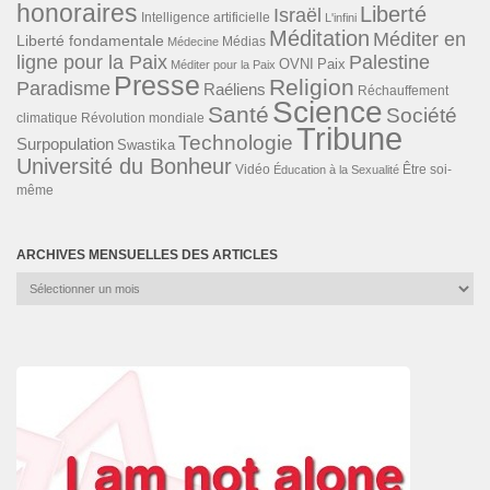
honoraires
Liberté
Israël
Intelligence artificielle
L'infini
Méditation
Méditer en
Liberté fondamentale
Médias
Médecine
ligne pour la Paix
Palestine
Paix
OVNI
Méditer pour la Paix
Presse
Religion
Paradisme
Raéliens
Réchauffement
Science
Santé
Société
Révolution mondiale
climatique
Tribune
Technologie
Surpopulation
Swastika
Université du Bonheur
Vidéo
Éducation à la Sexualité
Être soi-
même
ARCHIVES MENSUELLES DES ARTICLES
Archives
mensuelles
des
articles