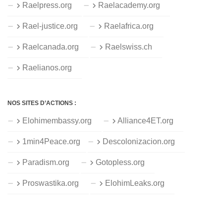
Raelpress.org
Raelacademy.org
Rael-justice.org
Raelafrica.org
Raelcanada.org
Raelswiss.ch
Raelianos.org
NOS SITES D’ACTIONS :
Elohimembassy.org
Alliance4ET.org
1min4Peace.org
Descolonizacion.org
Paradism.org
Gotopless.org
Proswastika.org
ElohimLeaks.org