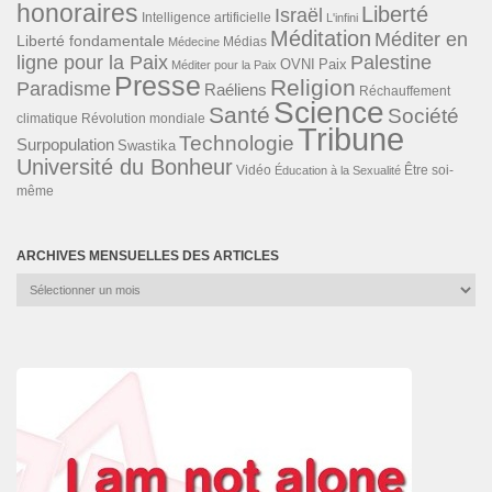
honoraires
Liberté
Israël
Intelligence artificielle
L'infini
Méditation
Méditer en
Liberté fondamentale
Médias
Médecine
ligne pour la Paix
Palestine
Paix
OVNI
Méditer pour la Paix
Presse
Religion
Paradisme
Raéliens
Réchauffement
Science
Santé
Société
Révolution mondiale
climatique
Tribune
Technologie
Surpopulation
Swastika
Université du Bonheur
Vidéo
Éducation à la Sexualité
Être soi-
même
ARCHIVES MENSUELLES DES ARTICLES
Archives
mensuelles
des
articles