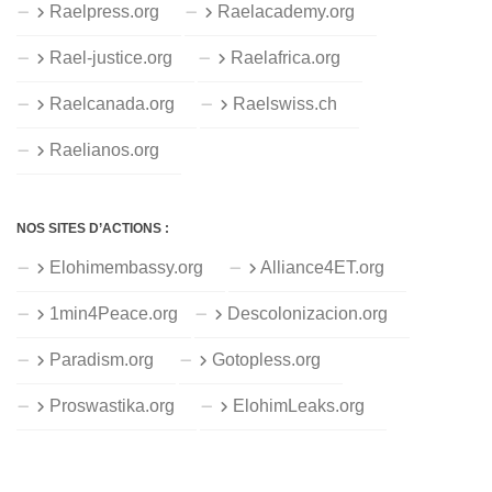
Raelpress.org
Raelacademy.org
Rael-justice.org
Raelafrica.org
Raelcanada.org
Raelswiss.ch
Raelianos.org
NOS SITES D’ACTIONS :
Elohimembassy.org
Alliance4ET.org
1min4Peace.org
Descolonizacion.org
Paradism.org
Gotopless.org
Proswastika.org
ElohimLeaks.org