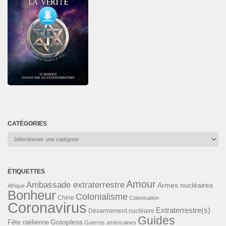
CATÉGORIES
Catégories
ÉTIQUETTES
Amour
Ambassade extraterrestre
Armes nucléaires
Afrique
Bonheur
Colonialisme
Chine
Colonisation
Coronavirus
Extraterrestre(s)
Désarmement nucléaire
Guides
Gotopless
Fête raélienne
Guerres américaines