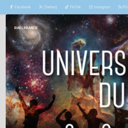
Facebook
(Twitter)
TikTok
Instagram
RS
Skip to content
RAËL FRANCE