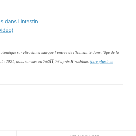
 dans l’intestin
vidéo)
e atomique sur Hiroshima marque l’entrée de l’Humanité dans l’âge de la
aH
 août 2021, nous sommes en 76
, 76
a
près
H
iroshima.
(Lire plus à ce