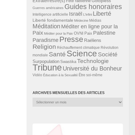
Extraterrestre(s)
Gotopless
Fête raélienne
Guides honoraires
Guerres américaines
Liberté
Israël
Intelligence artificielle
L'infini
Liberté fondamentale
Médias
Médecine
Méditation
Méditer en ligne pour la
Paix
Palestine
Paix
OVNI
Méditer pour la Paix
Presse
Paradisme
Raéliens
Religion
Révolution
Réchauffement climatique
Science
Santé
Société
mondiale
Technologie
Surpopulation
Swastika
Tribune
Université du Bonheur
Vidéo
Éducation à la Sexualité
Être soi-même
ARCHIVES MENSUELLES DES ARTICLES
Archives
mensuelles
des
articles