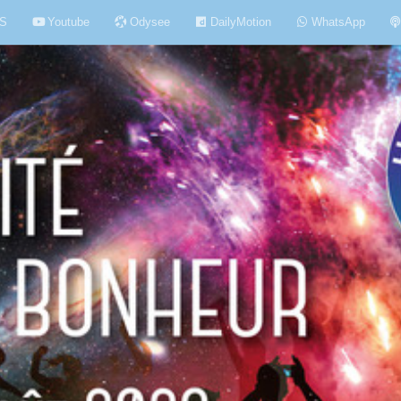
S
Youtube
Odysee
DailyMotion
WhatsApp