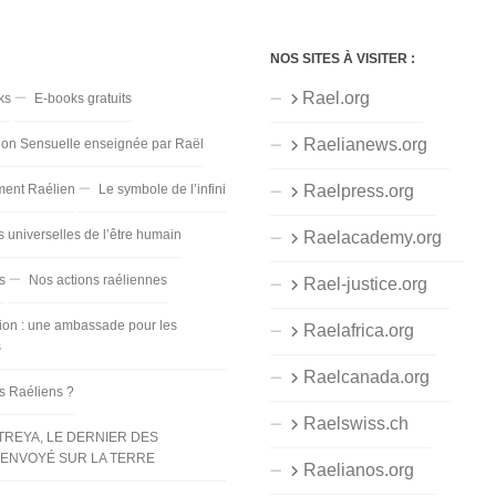
NOS SITES À VISITER :
Rael.org
ks
E-books gratuits
Raelianews.org
ion Sensuelle enseignée par Raël
ent Raélien
Le symbole de l’infini
Raelpress.org
s universelles de l’être humain
Raelacademy.org
s
Nos actions raéliennes
Rael-justice.org
ion : une ambassade pour les
Raelafrica.org
s
Raelcanada.org
es Raéliens ?
Raelswiss.ch
TREYA, LE DERNIER DES
ENVOYÉ SUR LA TERRE
Raelianos.org