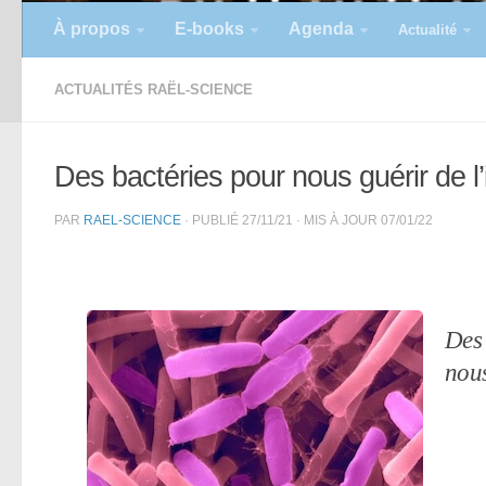
À propos
E-books
Agenda
Actualité
ACTUALITÉS RAËL-SCIENCE
Des bactéries pour nous guérir de l’
PAR
RAEL-SCIENCE
· PUBLIÉ
27/11/21
· MIS À JOUR
07/01/22
Des 
nous