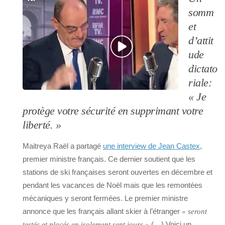
somm
et
d’attit
ude
dictato
riale:
« Je
protège votre sécurité en supprimant votre
liberté. »
Maitreya Raël a partagé
une interview de Jean Castex
,
premier ministre français. Ce dernier soutient que les
stations de ski françaises seront ouvertes en décembre et
pendant les vacances de Noël mais que les remontées
mécaniques y seront fermées. Le premier ministre
annonce que les français allant skier à l’étranger
« seront
(…) Voici un
testés et placés en isolement sept jours »