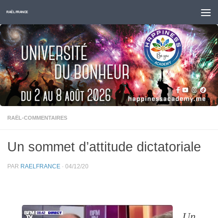
Skip to content
RAËL FRANCE
RAËL-COMMENTAIRES
Un sommet d’attitude dictatoriale
PAR
RAELFRANCE
·
04/12/20
Un