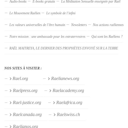
Audio-books
E-books gratuits
La Méditation Sensuelle enseignée par Raël
Le Mouvement Raélien
Le symbole de l’infini
Les valeurs universelles de l’être humain
Newsletters
Nos actions raéliennes
Notre mission : une ambassade pour les extraterrestres
Qui sont les Raéliens ?
RAËL MAITREYA, LE DERNIER DES PROPHÈTES ENVOYÉ SUR LA TERRE
NOS SITES À VISITER :
Rael.org
Raelianews.org
Raelpress.org
Raelacademy.org
Rael-justice.org
Raelafrica.org
Raelcanada.org
Raelswiss.ch
Raelianos.org