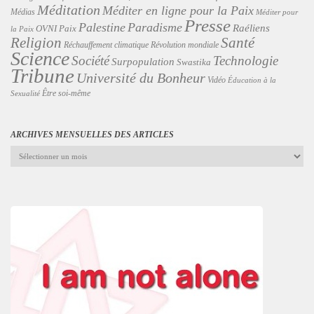
Méditation
Méditer en ligne pour la Paix
Médias
Méditer pour
Presse
Palestine
Paradisme
Raéliens
Paix
OVNI
la Paix
Religion
Santé
Révolution mondiale
Réchauffement climatique
Science
Technologie
Société
Surpopulation
Swastika
Tribune
Université du Bonheur
Vidéo
Éducation à la
Être soi-même
Sexualité
ARCHIVES MENSUELLES DES ARTICLES
Archives
mensuelles
des
articles