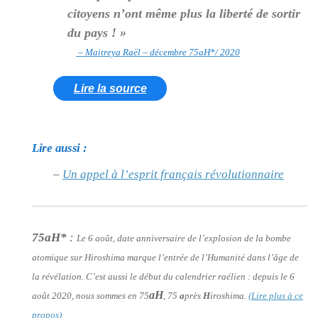
citoyens n’ont même plus la liberté de sortir
du pays ! »
– Maitreya Raël – décembre 75aH*/ 2020
Lire la source
Lire aussi :
–
Un appel à l’esprit français révolutionnaire
75aH*
:
Le 6 août, date anniversaire de l’explosion de la bombe
atomique sur Hiroshima marque l’entrée de l’Humanité dans l’âge de
la révélation. C’est aussi le début du calendrier raélien : depuis le 6
aH
août 2020, nous sommes en 75
, 75
a
près
H
iroshima.
(Lire plus à ce
propos)