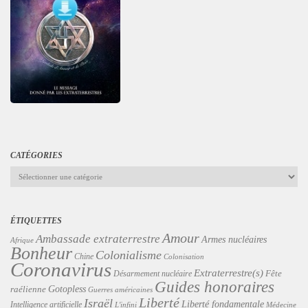
CATÉGORIES
Catégories
ÉTIQUETTES
Amour
Ambassade extraterrestre
Armes nucléaires
Afrique
Bonheur
Colonialisme
Chine
Colonisation
Coronavirus
Extraterrestre(s)
Désarmement nucléaire
Fête
Guides honoraires
Gotopless
raélienne
Guerres américaines
Liberté
Israël
Liberté fondamentale
Intelligence artificielle
L'infini
Médecine