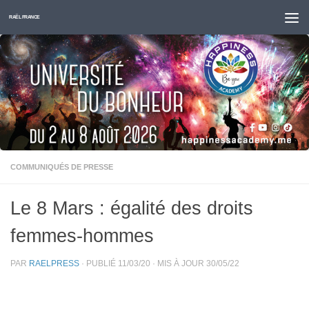
Skip to content
RAËL FRANCE
COMMUNIQUÉS DE PRESSE
Le 8 Mars : égalité des droits
femmes-hommes
PAR
RAELPRESS
· PUBLIÉ
11/03/20
· MIS À JOUR
30/05/22