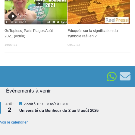
GoTopless, Paris Plages Août
Eduqués sur la signification du
2021 (vidéo)
symbole raélien ?
16/09/21
05/12/22
Évènements à venir
Mis
2 août à 11:00
-
8 août à 13:00
AOÛT
2
en
Université du Bonheur du 2 au 8 août 2026
avant
Voir le calendrier