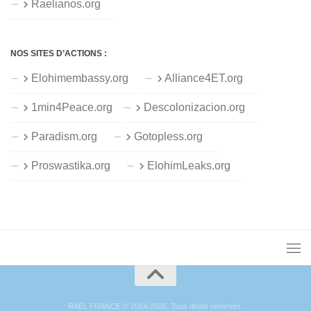
Raelianos.org
NOS SITES D’ACTIONS :
Elohimembassy.org
Alliance4ET.org
1min4Peace.org
Descolonizacion.org
Paradism.org
Gotopless.org
Proswastika.org
ElohimLeaks.org
RAËL FRANCE © 2014-2026. Tous droits réservés.