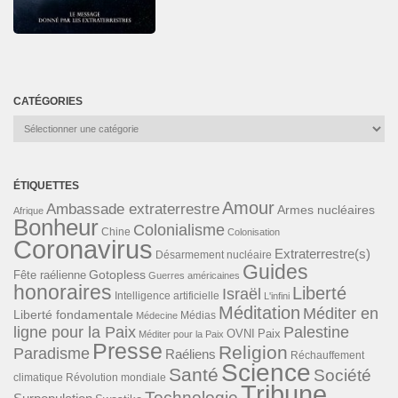
CATÉGORIES
Catégories
ÉTIQUETTES
Amour
Ambassade extraterrestre
Armes nucléaires
Afrique
Bonheur
Colonialisme
Chine
Colonisation
Coronavirus
Extraterrestre(s)
Désarmement nucléaire
Guides
Gotopless
Fête raélienne
Guerres américaines
honoraires
Liberté
Israël
Intelligence artificielle
L'infini
Méditation
Méditer en
Liberté fondamentale
Médias
Médecine
ligne pour la Paix
Palestine
Paix
OVNI
Méditer pour la Paix
Presse
Religion
Paradisme
Raéliens
Réchauffement
Science
Santé
Société
Révolution mondiale
climatique
Tribune
Technologie