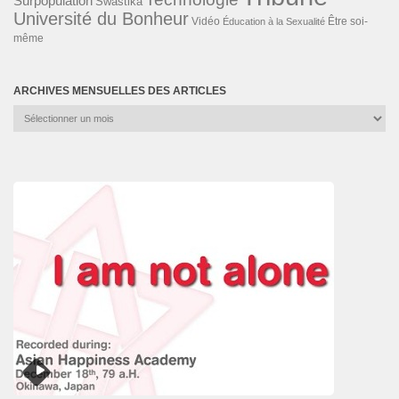
Surpopulation
Swastika
Université du Bonheur
Vidéo
Éducation à la Sexualité
Être soi-
même
ARCHIVES MENSUELLES DES ARTICLES
Archives
mensuelles
des
articles