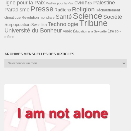
ligne pour la Paix
Palestine
Paix
OVNI
Méditer pour la Paix
Presse
Religion
Paradisme
Raéliens
Réchauffement
Science
Santé
Société
Révolution mondiale
climatique
Tribune
Technologie
Surpopulation
Swastika
Université du Bonheur
Vidéo
Éducation à la Sexualité
Être soi-
même
ARCHIVES MENSUELLES DES ARTICLES
Archives
mensuelles
des
articles