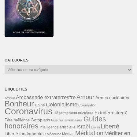
CATÉGORIES
Catégories
ÉTIQUETTES
Amour
Ambassade extraterrestre
Armes nucléaires
Afrique
Bonheur
Colonialisme
Chine
Colonisation
Coronavirus
Extraterrestre(s)
Désarmement nucléaire
Guides
Gotopless
Fête raélienne
Guerres américaines
honoraires
Liberté
Israël
Intelligence artificielle
L'infini
Méditation
Méditer en
Liberté fondamentale
Médias
Médecine