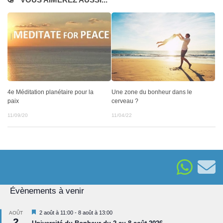
VOUS AIMEREZ AUSSI...
4e Méditation planétaire pour la
Une zone du bonheur dans le
paix
cerveau ?
11/09/20
11/04/22
Évènements à venir
Mis
2 août à 11:00
-
8 août à 13:00
AOÛT
2
en