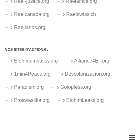
Rael-justice.org
Raelafrica.org
Raelcanada.org
Raelswiss.ch
Raelianos.org
NOS SITES D’ACTIONS :
Elohimembassy.org
Alliance4ET.org
1min4Peace.org
Descolonizacion.org
Paradism.org
Gotopless.org
Proswastika.org
ElohimLeaks.org