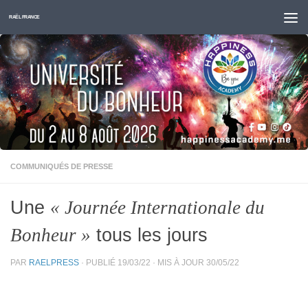
Skip to content
RAËL FRANCE
COMMUNIQUÉS DE PRESSE
Une
« Journée Internationale du
tous les jours
Bonheur »
PAR
RAELPRESS
· PUBLIÉ
19/03/22
· MIS À JOUR
30/05/22