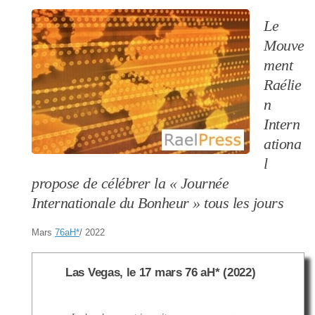
Le
Mouve
ment
Raélie
n
Intern
ationa
l
propose de célébrer la
« Journée
Internationale du Bonheur »
tous les jours
Mars
76aH
*
/ 2022
Las Vegas, le 17 mars 76 aH* (2022)