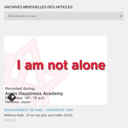
ARCHIVES MENSUELLES DES ARTICLES
Archives
mensuelles
des
articles
ENSEIGNEMENT DE RAËL
/
UNIVERSITÉ-79AH
Maitreya Raël : Je ne suis plus seul (vidéo 10/10)
07/07/26