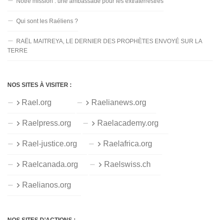
Notre mission : une ambassade pour les extraterrestres
Qui sont les Raéliens ?
RAËL MAITREYA, LE DERNIER DES PROPHÈTES ENVOYÉ SUR LA
TERRE
NOS SITES À VISITER :
Rael.org
Raelianews.org
Raelpress.org
Raelacademy.org
Rael-justice.org
Raelafrica.org
Raelcanada.org
Raelswiss.ch
Raelianos.org
NOS SITES D’ACTIONS :