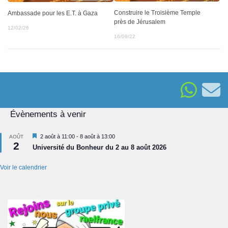
Construire le Troisième Temple
Ambassade pour les E.T. à Gaza
près de Jérusalem
12/02/26
16/09/22
Évènements à venir
Mis
2 août à 11:00
-
8 août à 13:00
AOÛT
2
en
Université du Bonheur du 2 au 8 août 2026
avant
Voir le calendrier