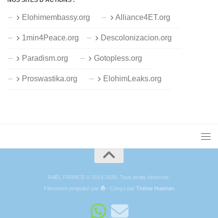
Elohimembassy.org
Alliance4ET.org
1min4Peace.org
Descolonizacion.org
Paradism.org
Gotopless.org
Proswastika.org
ElohimLeaks.org
RAËL FRANCE © 2014-2026. Tous droits réservés.
Fièrement propulsé par
- Conçu par
Thème Hueman