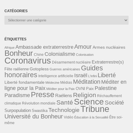
CATÉGORIES
Catégories
ÉTIQUETTES
Amour
Ambassade extraterrestre
Armes nucléaires
Afrique
Bonheur
Colonialisme
Chine
Colonisation
Coronavirus
Extraterrestre(s)
Désarmement nucléaire
Guides
Gotopless
Fête raélienne
Guerres américaines
honoraires
Liberté
Israël
Intelligence artificielle
L'infini
Méditation
Méditer en
Liberté fondamentale
Médias
Médecine
ligne pour la Paix
Palestine
Paix
OVNI
Méditer pour la Paix
Presse
Religion
Paradisme
Raéliens
Réchauffement
Science
Santé
Société
Révolution mondiale
climatique
Tribune
Technologie
Surpopulation
Swastika
Université du Bonheur
Vidéo
Éducation à la Sexualité
Être soi-
même