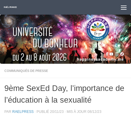
Skip to content
RAËL FRANCE
COMMUNIQUÉS DE PRESSE
9ème SexEd Day, l’importance de
l’éducation à la sexualité
PAR
RAELPRESS
· PUBLIÉ
20/11/23
· MIS À JOUR
08/12/23