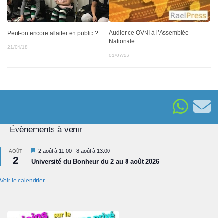
Audience OVNI à l’Assemblée
Peut-on encore allaiter en public ?
Nationale
21/04/18
01/07/26
Évènements à venir
Mis
2 août à 11:00
-
8 août à 13:00
AOÛT
2
en
Université du Bonheur du 2 au 8 août 2026
avant
Voir le calendrier