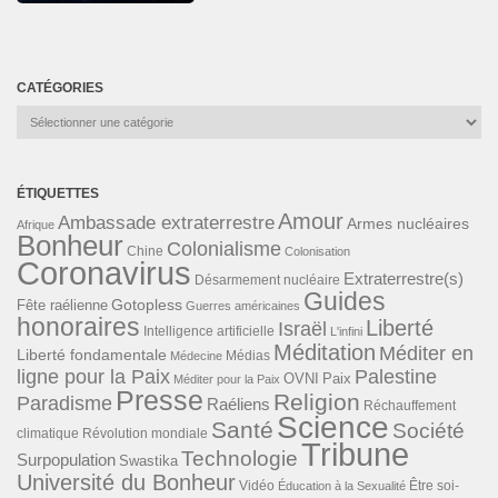
CATÉGORIES
Catégories
ÉTIQUETTES
Amour
Ambassade extraterrestre
Armes nucléaires
Afrique
Bonheur
Colonialisme
Chine
Colonisation
Coronavirus
Extraterrestre(s)
Désarmement nucléaire
Guides
Gotopless
Fête raélienne
Guerres américaines
honoraires
Liberté
Israël
Intelligence artificielle
L'infini
Méditation
Méditer en
Liberté fondamentale
Médias
Médecine
ligne pour la Paix
Palestine
Paix
OVNI
Méditer pour la Paix
Presse
Religion
Paradisme
Raéliens
Réchauffement
Science
Santé
Société
Révolution mondiale
climatique
Tribune
Technologie
Surpopulation
Swastika
Université du Bonheur
Vidéo
Éducation à la Sexualité
Être soi-