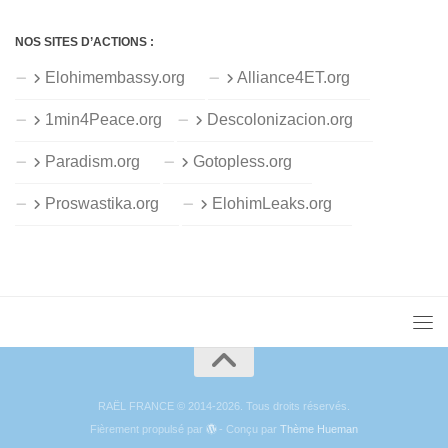
NOS SITES D’ACTIONS :
Elohimembassy.org
Alliance4ET.org
1min4Peace.org
Descolonizacion.org
Paradism.org
Gotopless.org
Proswastika.org
ElohimLeaks.org
RAËL FRANCE © 2014-2026. Tous droits réservés.
Fièrement propulsé par
- Conçu par
Thème Hueman