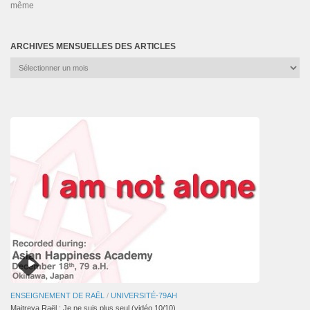
même
ARCHIVES MENSUELLES DES ARTICLES
Archives
mensuelles
des
articles
ENSEIGNEMENT DE RAËL
/
UNIVERSITÉ-79AH
Maitreya Raël : Je ne suis plus seul (vidéo 10/10)