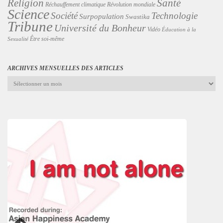
Religion
Santé
Révolution mondiale
Réchauffement climatique
Science
Technologie
Société
Surpopulation
Swastika
Tribune
Université du Bonheur
Vidéo
Éducation à la
Être soi-même
Sexualité
ARCHIVES MENSUELLES DES ARTICLES
Archives
mensuelles
des
articles