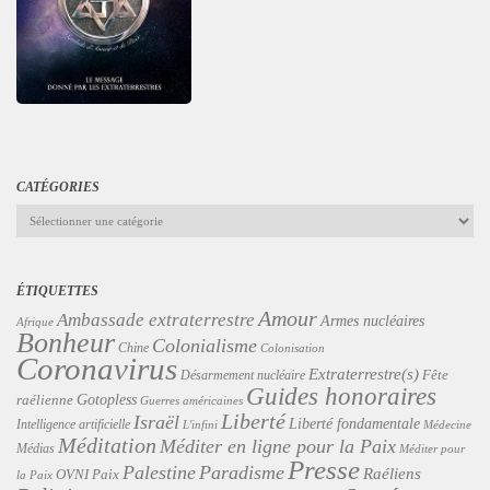
CATÉGORIES
Catégories
ÉTIQUETTES
Amour
Ambassade extraterrestre
Armes nucléaires
Afrique
Bonheur
Colonialisme
Chine
Colonisation
Coronavirus
Extraterrestre(s)
Désarmement nucléaire
Fête
Guides honoraires
Gotopless
raélienne
Guerres américaines
Liberté
Israël
Liberté fondamentale
Intelligence artificielle
L'infini
Médecine
Méditation
Méditer en ligne pour la Paix
Médias
Méditer pour
Presse
Palestine
Paradisme
Raéliens
Paix
OVNI
la Paix