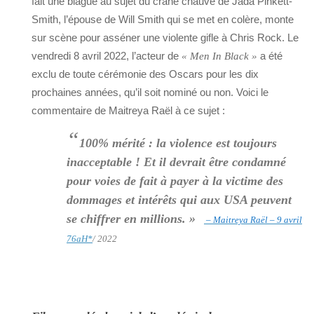
fait une blague au sujet du crâne chauve de Jada Pinkett-
Smith, l’épouse de Will Smith qui se met en colère, monte
sur scène pour asséner une violente gifle à Chris Rock. Le
vendredi 8 avril 2022, l’acteur de
a été
« Men In Black »
exclu de toute cérémonie des Oscars pour les dix
prochaines années, qu’il soit nominé ou non. Voici le
commentaire de Maitreya Raël à ce sujet :
“
100% mérité : la violence est toujours
inacceptable ! Et il devrait être condamné
pour voies de fait à payer à la victime des
dommages et intérêts qui aux USA peuvent
se chiffrer en millions. »
– Maitreya Raël – 9 avril
76aH
*
/ 2022