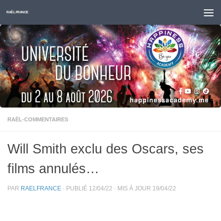
Skip to content
RAËL FRANCE
RAËL-COMMENTAIRES
Will Smith exclu des Oscars, ses
films annulés…
PAR
RAELFRANCE
· PUBLIÉ
12/04/22
· MIS À JOUR
19/04/22