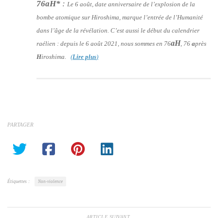
76aH*
:
Le 6 août, date anniversaire de l’explosion de la
bombe atomique sur Hiroshima, marque l’entrée de l’Humanité
dans l’âge de la révélation. C’est aussi le début du calendrier
aH
raélien : depuis le 6 août 2021, nous sommes en 76
, 76
a
près
H
iroshima.
(
Lire plus
)
PARTAGER
Étiquettes :
Non-violence
ARTICLE SUIVANT