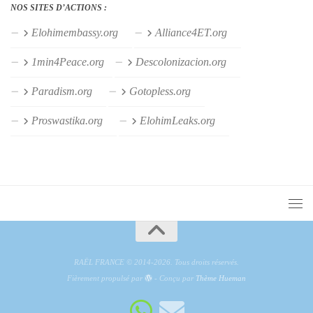
NOS SITES D’ACTIONS :
Elohimembassy.org
Alliance4ET.org
1min4Peace.org
Descolonizacion.org
Paradism.org
Gotopless.org
Proswastika.org
ElohimLeaks.org
RAËL FRANCE © 2014-2026. Tous droits réservés.
Fièrement propulsé par
- Conçu par
Thème Hueman