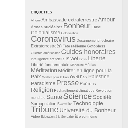
ÉTIQUETTES
Amour
Ambassade extraterrestre
Afrique
Bonheur
Armes nucléaires
Chine
Colonialisme
Colonisation
Coronavirus
Désarmement nucléaire
Extraterrestre(s)
Gotopless
Fête raélienne
Guides honoraires
Guerres américaines
Liberté
Israël
Intelligence artificielle
L'infini
Liberté fondamentale
Médias
Médecine
Méditation
Méditer en ligne pour la
Paix
Palestine
Paix
OVNI
Méditer pour la Paix
Presse
Paradisme
Raéliens
Religion
Révolution
Réchauffement climatique
Science
Santé
Société
mondiale
Technologie
Surpopulation
Swastika
Tribune
Université du Bonheur
Vidéo
Éducation à la Sexualité
Être soi-même