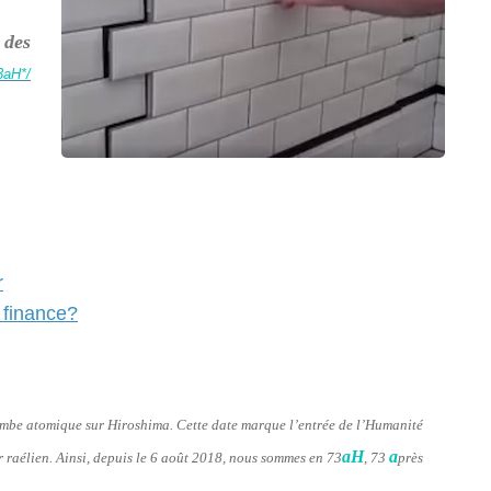
 des
3aH*/
r
 finance?
bombe atomique sur Hiroshima. Cette date marque l’entrée de l’Humanité
aH
a
er raélien. Ainsi, depuis le 6 août 2018, nous sommes en 73
, 73
près