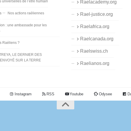
s universelles de l’être humain
Raelacademy.org
s
Nos actions raéliennes
Rael-justice.org
ion : une ambassade pour les
Raelafrica.org
s
Raelcanada.org
es Raéliens ?
Raelswiss.ch
TREYA, LE DERNIER DES
ENVOYÉ SUR LA TERRE
Raelianos.org
Instagram
RSS
Youtube
Odysee
Da