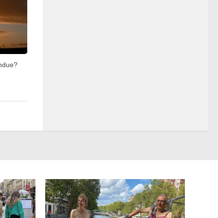
endue?