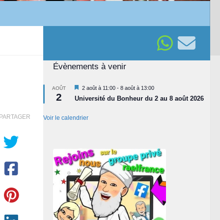
Évènements à venir
Mis
2 août à 11:00
-
8 août à 13:00
AOÛT
2
en
Université du Bonheur du 2 au 8 août 2026
avant
PARTAGER
Voir le calendrier