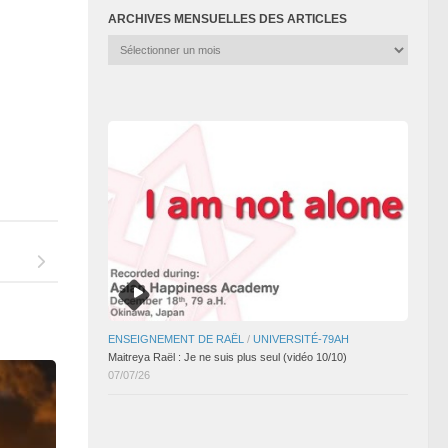
ARCHIVES MENSUELLES DES ARTICLES
Archives
mensuelles
des
articles
ENSEIGNEMENT DE RAËL
/
UNIVERSITÉ-79AH
Maitreya Raël : Je ne suis plus seul (vidéo 10/10)
07/07/26