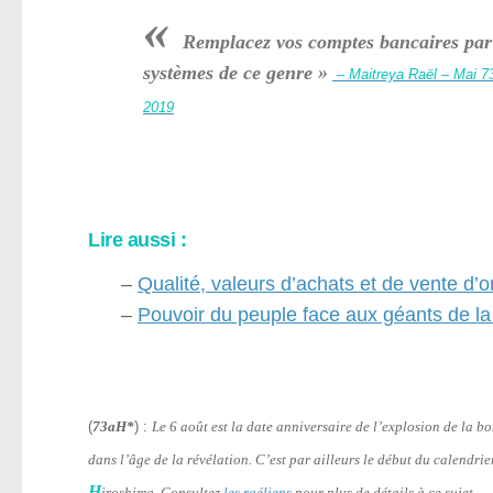
«
Remplacez vos comptes bancaires par
systèmes de ce genre »
– Maitreya Raël – Mai 7
2019
Lire aussi :
–
Qualité, valeurs d’achats et de vente d’o
–
Pouvoir du peuple face aux géants de la
(
73aH*
) :
Le 6 août est la date anniversaire de l’explosion de la 
dans l’âge de la révélation. C’est par ailleurs le début du calendri
H
iroshima. Consultez
les raéliens
pour plus de détails à ce sujet.