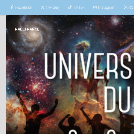
Facebook
(Twitter)
TikTok
Instagram
RS
Skip to content
RAËL FRANCE