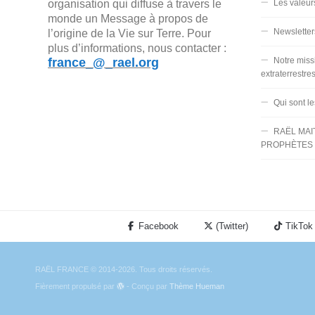
organisation qui diffuse à travers le
Les valeur
monde un Message à propos de
Newsletter
l’origine de la Vie sur Terre. Pour
plus d’informations, nous contacter :
france_@_rael.org
Notre miss
extraterrestre
Qui sont l
RAËL MAI
PROPHÈTES 
Facebook
(Twitter)
TikTok
RAËL FRANCE © 2014-2026. Tous droits réservés.
Fièrement propulsé par
- Conçu par
Thème Hueman