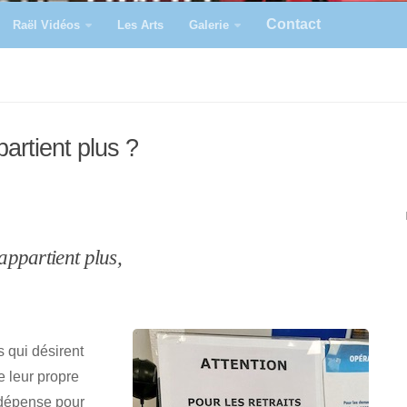
Contact
Raël Vidéos
Les Arts
Galerie
artient plus ?
appartient plus,
s qui désirent
e leur propre
e dépense pour