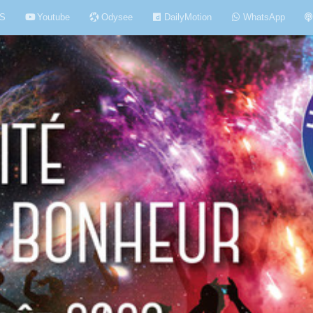
S
Youtube
Odysee
DailyMotion
WhatsApp