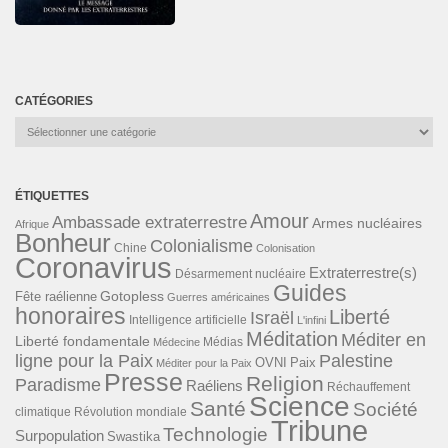
CATÉGORIES
Catégories
ÉTIQUETTES
Amour
Ambassade extraterrestre
Armes nucléaires
Afrique
Bonheur
Colonialisme
Chine
Colonisation
Coronavirus
Extraterrestre(s)
Désarmement nucléaire
Guides
Gotopless
Fête raélienne
Guerres américaines
honoraires
Liberté
Israël
Intelligence artificielle
L'infini
Méditation
Méditer en
Liberté fondamentale
Médias
Médecine
ligne pour la Paix
Palestine
Paix
OVNI
Méditer pour la Paix
Presse
Religion
Paradisme
Raéliens
Réchauffement
Science
Santé
Société
Révolution mondiale
climatique
Tribune
Technologie
Surpopulation
Swastika