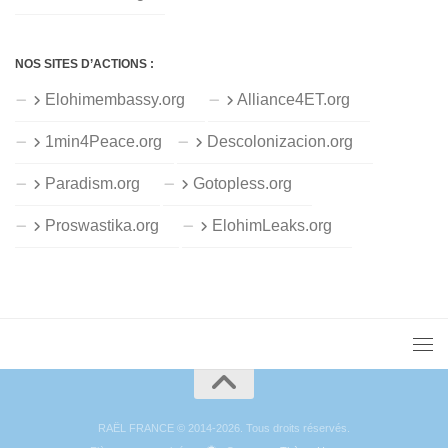
NOS SITES D’ACTIONS :
Elohimembassy.org
Alliance4ET.org
1min4Peace.org
Descolonizacion.org
Paradism.org
Gotopless.org
Proswastika.org
ElohimLeaks.org
RAËL FRANCE © 2014-2026. Tous droits réservés.