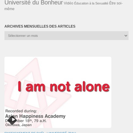
Université du Bonheur
Vidéo
Éducation à la Sexualité
Être soi-
même
ARCHIVES MENSUELLES DES ARTICLES
Archives
mensuelles
des
articles