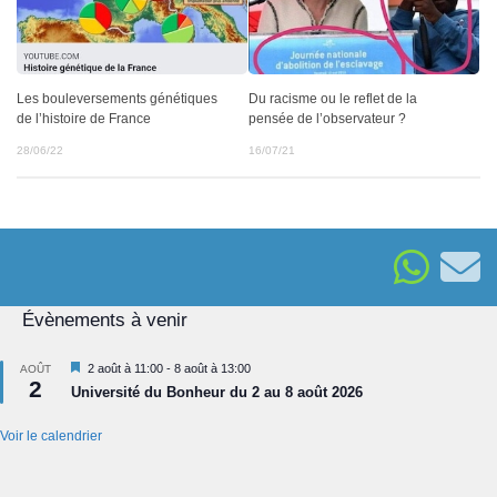
Du racisme ou le reflet de la
Les bouleversements génétiques
pensée de l’observateur ?
de l’histoire de France
16/07/21
28/06/22
Évènements à venir
Mis
2 août à 11:00
-
8 août à 13:00
AOÛT
2
en
Université du Bonheur du 2 au 8 août 2026
avant
Voir le calendrier