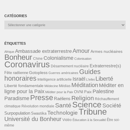
CATÉGORIES
Catégories
ÉTIQUETTES
Amour
Ambassade extraterrestre
Armes nucléaires
Afrique
Bonheur
Colonialisme
Chine
Colonisation
Coronavirus
Extraterrestre(s)
Désarmement nucléaire
Guides
Gotopless
Fête raélienne
Guerres américaines
honoraires
Liberté
Israël
Intelligence artificielle
L'infini
Méditation
Méditer en
Liberté fondamentale
Médias
Médecine
ligne pour la Paix
Palestine
Paix
OVNI
Méditer pour la Paix
Presse
Religion
Paradisme
Raéliens
Réchauffement
Science
Santé
Société
Révolution mondiale
climatique
Tribune
Technologie
Surpopulation
Swastika
Université du Bonheur
Vidéo
Éducation à la Sexualité
Être soi-
même