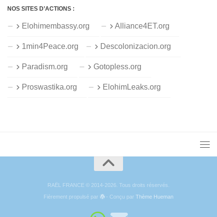
NOS SITES D’ACTIONS :
Elohimembassy.org
Alliance4ET.org
1min4Peace.org
Descolonizacion.org
Paradism.org
Gotopless.org
Proswastika.org
ElohimLeaks.org
RAËL FRANCE © 2014-2026. Tous droits réservés.
Fièrement propulsé par
- Conçu par
Thème Hueman