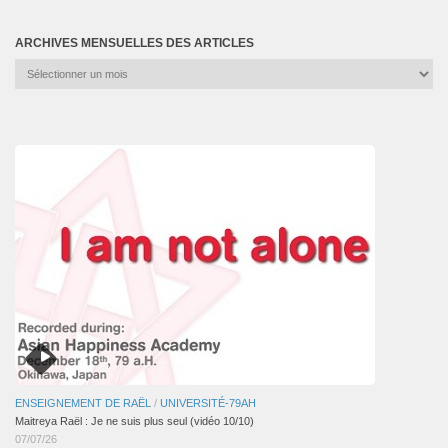
ARCHIVES MENSUELLES DES ARTICLES
Archives
mensuelles
des
articles
ENSEIGNEMENT DE RAËL
/
UNIVERSITÉ-79AH
Maitreya Raël : Je ne suis plus seul (vidéo 10/10)
07/07/26