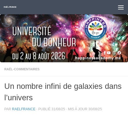
Skip to content
RAËL FRANCE
RAËL-COMMENTAIRES
Un nombre infini de galaxies dans
l’univers
PAR
RAELFRANCE
· PUBLIÉ
31/08/25
· MIS À JOUR
30/08/25