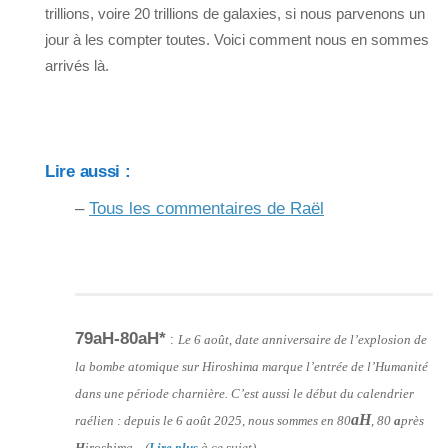
trillions, voire 20 trillions de galaxies, si nous parvenons un
jour à les compter toutes. Voici comment nous en sommes
arrivés là.
Lire aussi :
–
Tous les commentaires de Raël
79aH-80aH*
:
Le 6 août, date anniversaire de l’explosion de
la bombe atomique sur Hiroshima marque l’entrée de l’Humanité
dans une période charnière. C’est aussi le début du calendrier
aH
raélien : depuis le 6 août 2025, nous sommes en 80
, 80
a
près
H
iroshima. (
Lire plus
à ce sujet)